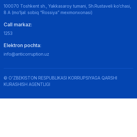
100070 Toshkent sh., Yakkasaroy tumani, Sh.Rustaveli ko‘chasi,
8 A (mo‘ljal: sobiq “Rossiya” mexmonxonasi)
Call markaz:
1253
Elektron pochta:
info@anticorruption.uz
© O‘ZBEKISTON RESPUBLIKASI KORRUPSIYAGA QARSHI
KURASHISH AGENTLIGI