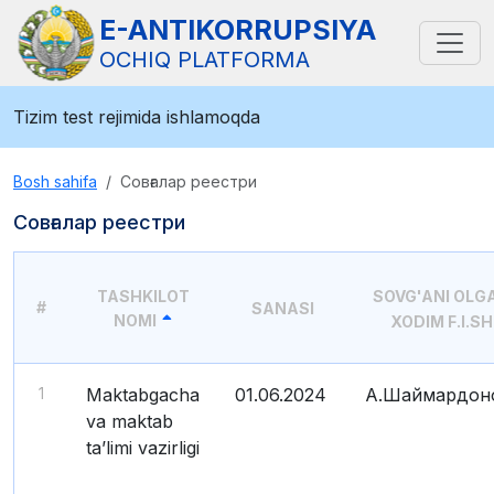
E-ANTIKORRUPSIYA
OCHIQ PLATFORMA
Tizim test rejimida ishlamoqda
Bosh sahifa
Совғалар реестри
Совғалар реестри
TASHKILOT
SOVG'ANI OLG
#
SANASI
NOMI
XODIM F.I.SH
1
Maktabgacha
01.06.2024
А.Шаймардон
va maktab
ta’limi vazirligi