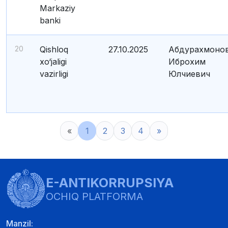
Markaziy
banki
20
Qishloq
27.10.2025
Абдурахмоно
xo‘jaligi
Иброхим
vazirligi
Юлчиевич
«
1
2
3
4
»
E-ANTIKORRUPSIYA
OCHIQ PLATFORMA
Manzil: