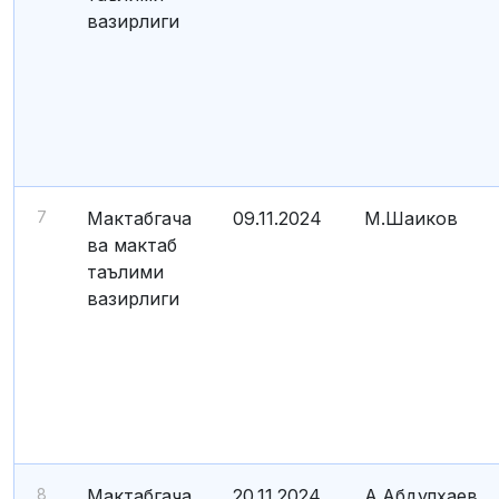
вазирлиги
7
Мактабгача
09.11.2024
М.Шаиков
ва мактаб
таълими
вазирлиги
8
Мактабгача
20.11.2024
А.Абдулҳаев