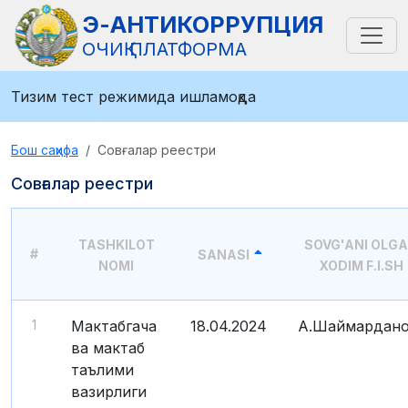
Э-АНТИКОРРУПЦИЯ
ОЧИҚ ПЛАТФОРМА
Тизим тест режимида ишламоқда
Бош саҳифа
Совғалар реестри
Совғалар реестри
TASHKILOT
SOVG'ANI OLG
#
SANASI
NOMI
XODIM F.I.SH
1
Мактабгача
18.04.2024
А.Шаймардано
ва мактаб
таълими
вазирлиги