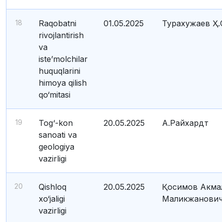
18
Raqobatni
01.05.2025
Турахужаев Ҳ.
rivojlantirish
va
iste’molchilar
huquqlarini
himoya qilish
qo‘mitasi
19
Tog‘-kon
20.05.2025
А.Райхардт
sanoati va
geologiya
vazirligi
20
Qishloq
20.05.2025
Қосимов Акма
xo‘jaligi
Маликжанови
vazirligi