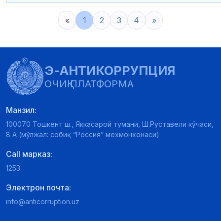
«
1
2
3
4
»
Э-АНТИКОРРУПЦИЯ
ОЧИҚ ПЛАТФОРМА
Манзил:
100070 Тошкент ш., Яккасарой тумани, Ш.Руставели кўчаси,
8 А (мўлжал: собиқ “Россия” мехмонхонаси)
Call марказ:
1253
Электрон почта:
info@anticorruption.uz