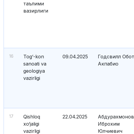
таълими
вазирлиги
16
Tog‘-kon
09.04.2025
Годсвилл Обо
sanoati va
Акпабио
geologiya
vazirligi
17
Qishloq
22.04.2025
Абдурахмонов
xo‘jaligi
Иброхим
vazirligi
Юлчиевич