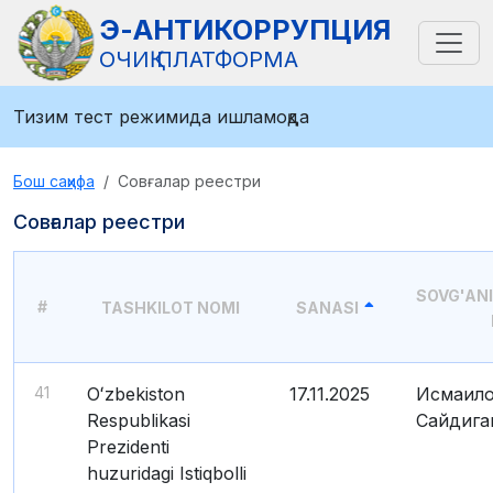
Э-АНТИКОРРУПЦИЯ
ОЧИҚ ПЛАТФОРМА
Тизим тест режимида ишламоқда
Бош саҳифа
Совғалар реестри
Совғалар реестри
SOVG'AN
#
TASHKILOT NOMI
SANASI
41
Oʻzbekiston
17.11.2025
Исмаило
Respublikasi
Сайдига
Prezidenti
huzuridagi Istiqbolli