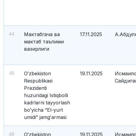
44
Мактабгача ва
17.11.2025
А.Абдул
мактаб таълими
вазирлиги
45
Oʻzbekiston
19.11.2025
Исмаило
Respublikasi
Сайдига
Prezidenti
huzuridagi Istiqbolli
kadrlarni tayyorlash
boʻyicha “El-yurt
umidi” jamgʻarmasi
46
Oʻzbekiston
19.11.2025
Исмаило