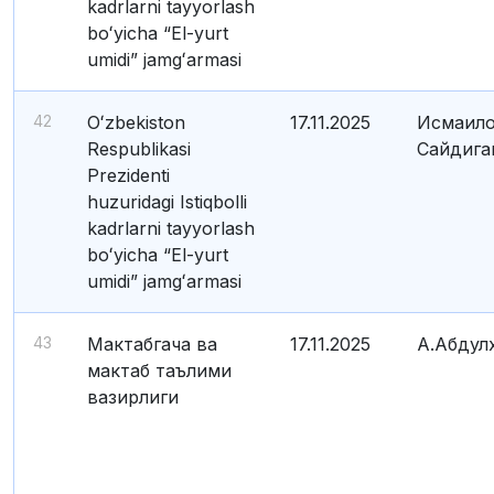
kadrlarni tayyorlash
boʻyicha “El-yurt
umidi” jamgʻarmasi
42
Oʻzbekiston
17.11.2025
Исмаило
Respublikasi
Сайдига
Prezidenti
huzuridagi Istiqbolli
kadrlarni tayyorlash
boʻyicha “El-yurt
umidi” jamgʻarmasi
43
Мактабгача ва
17.11.2025
А.Абдул
мактаб таълими
вазирлиги