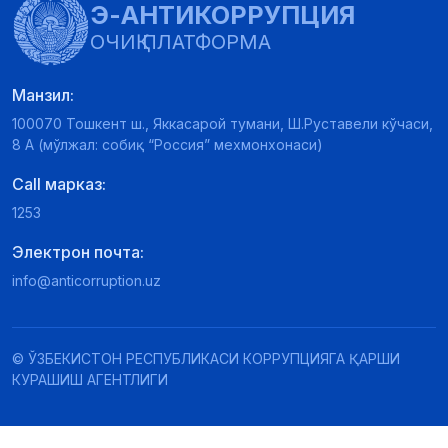
Э-АНТИКОРРУПЦИЯ
ОЧИҚ ПЛАТФОРМА
Манзил:
100070 Тошкент ш., Яккасарой тумани, Ш.Руставели кўчаси,
8 А (мўлжал: собиқ “Россия” мехмонхонаси)
Call марказ:
1253
Электрон почта:
info@anticorruption.uz
© ЎЗБЕКИСТОН РЕСПУБЛИКАСИ КОРРУПЦИЯГА ҚАРШИ
КУРАШИШ АГЕНТЛИГИ