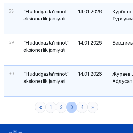
58
“Hududgazta’minot”
14.01.2026
Қурбоно
aksionerlik jamiyati
Турсунм
59
“Hududgazta’minot”
14.01.2026
Бердиев
aksionerlik jamiyati
60
“Hududgazta’minot”
14.01.2026
Жураев 
aksionerlik jamiyati
Абдусат
«
1
2
3
4
»