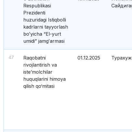
Respublikasi
Сайдига
Prezidenti
huzuridagi Istiqbolli
kadrlarni tayyorlash
boʻyicha “El-yurt
umidi” jamgʻarmasi
47
Raqobatni
01.12.2025
Турахуж
rivojlantirish va
iste’molchilar
huquqlarini himoya
qilish qo‘mitasi