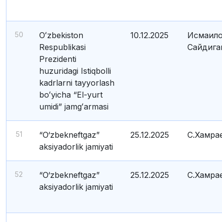
50
Oʻzbekiston
10.12.2025
Исмаило
Respublikasi
Сайдига
Prezidenti
huzuridagi Istiqbolli
kadrlarni tayyorlash
boʻyicha “El-yurt
umidi” jamgʻarmasi
51
“O‘zbekneftgaz”
25.12.2025
С.Хамра
aksiyadorlik jamiyati
52
“O‘zbekneftgaz”
25.12.2025
С.Хамра
aksiyadorlik jamiyati