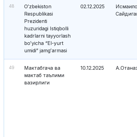
48
Oʻzbekiston
02.12.2025
Исмаило
Respublikasi
Сайдига
Prezidenti
huzuridagi Istiqbolli
kadrlarni tayyorlash
boʻyicha “El-yurt
umidi” jamgʻarmasi
49
Мактабгача ва
10.12.2025
А.Отана
мактаб таълими
вазирлиги