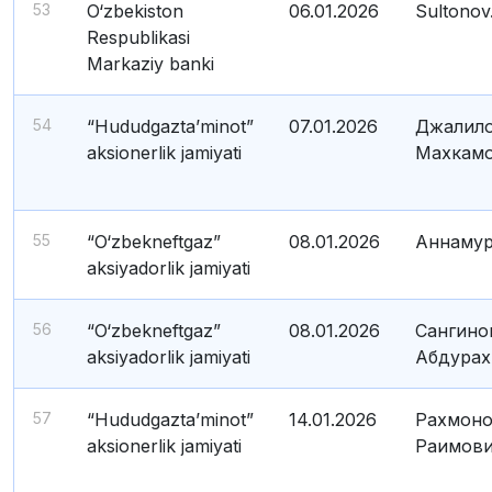
53
O‘zbekiston
06.01.2026
Sultonov
Respublikasi
Markaziy banki
54
“Hududgazta’minot”
07.01.2026
Джалило
aksionerlik jamiyati
Махкам
55
“O‘zbekneftgaz”
08.01.2026
Аннамур
aksiyadorlik jamiyati
56
“O‘zbekneftgaz”
08.01.2026
Сангино
aksiyadorlik jamiyati
Абдурах
57
“Hududgazta’minot”
14.01.2026
Рахмоно
aksionerlik jamiyati
Раимов