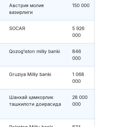
Австрия молия
150 000
вазирлиги
SOCAR
5 926
000
Qozog'iston milliy banki
846
000
Gruziya Milliy banki
1 068
000
Шанхай ҳамкорлик
28 000
ташкилоти доирасида
000