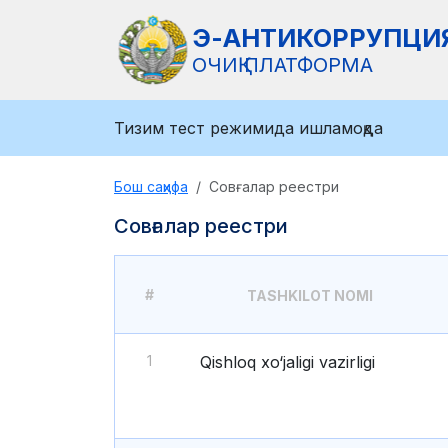
Э-АНТИКОРРУПЦИ
ОЧИҚ ПЛАТФОРМА
Тизим тест режимида ишламоқда
Бош саҳифа
Совғалар реестри
Совғалар реестри
#
TASHKILOT NOMI
1
Qishloq xo‘jaligi vazirligi