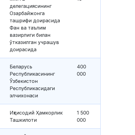
делегациясининг
Озарбайжонга
ташрифи доирасида
Фан ва таълим
вазирлиги билан
ўтказилган учрашув
доирасида
Беларусь
400
Республикасининг
000
Ўзбекистон
Республикасидаги
элчихонаси
Иқтисодий Ҳамкорлик
1 500
Ташкилоти
000