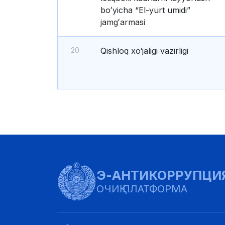
boʻyicha “El-yurt umidi”
jamgʻarmasi
20
Qishloq xo‘jaligi vazirligi
Э-АНТИКОРРУПЦИ
ОЧИҚ ПЛАТФОРМА