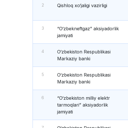
2
Qishloq xo‘jaligi vazirligi
3
“O‘zbekneftgaz” aksiyadorlik
jamiyati
4
O‘zbekiston Respublikasi
Markaziy banki
5
O‘zbekiston Respublikasi
Markaziy banki
6
“O‘zbekiston milliy elektr
tarmoqlari” aksiyadorlik
jamiyati
7