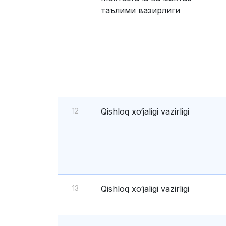
таълими вазирлиги
12
Qishloq xo‘jaligi vazirligi
13
Qishloq xo‘jaligi vazirligi