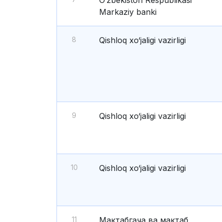
O‘zbekiston Respublikasi
Markaziy banki
8
Qishloq xo‘jaligi vazirligi
9
Qishloq xo‘jaligi vazirligi
10
Qishloq xo‘jaligi vazirligi
11
Мактабгача ва мактаб