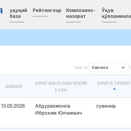
Я
Ҳуқуқий
Рейтинглар
Комплаенс-
Ўқув
база
назорат
қўлланмал
Year Id
SOVG'ANI OLGAN XODIM
SOVG'A TAVSIFI
SANASI
F.I.SH
13.05.2026
Абдурахмонов
сувенир
Иброхим Юлчиевич