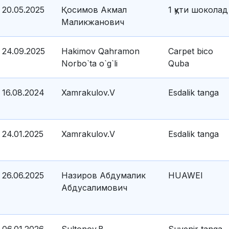
20.05.2025
Қосимов Акмал
1 қути шоколад
Маликжанович
24.09.2025
Hakimov Qahramon
Carpet bico
Norbo`ta o`g`li
Quba
16.08.2024
Xamrakulov.V
Esdalik tanga
24.01.2025
Xamrakulov.V
Esdalik tanga
26.06.2025
Назиров Абдумалик
HUAWEI
Абдусалимович