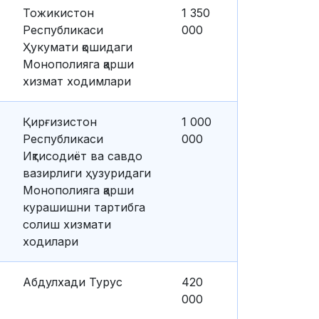
Тожикистон
1 350
Республикаси
000
Ҳукумати қошидаги
Монополияга қарши
хизмат ходимлари
Қирғизистон
1 000
Республикаси
000
Иқтисодиёт ва савдо
вазирлиги ҳузуридаги
Монополияга қарши
курашишни тартибга
солиш хизмати
ходилари
Абдулхади Турус
420
000