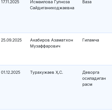
17.11.2025
Исмаилова Гулноза
Ваза
Сайдиганиходжаевна
25.09.2025
Акабиров Азаматхон
Гиламча
Музаффарович
01.12.2025
Турахужаев Ҳ.С.
Деворга
осиладиган
расм