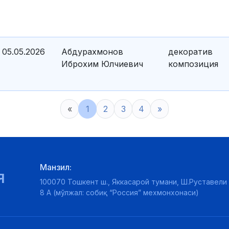
05.05.2026
Абдурахмонов
декоратив
Иброхим Юлчиевич
композиция
«
1
2
3
4
»
Манзил:
Я
100070 Тошкент ш., Яккасарой тумани, Ш.Руставели 
8 А (мўлжал: собиқ “Россия” мехмонхонаси)