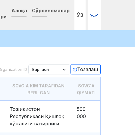
Алоқа
Сўровномалар
ЎЗ
ари
Тозалаш
Organization ID
SOVG'A KIM TARAFIDAN
SOVG'A
BERILGAN
QIYMATI
Тожикистон
500
Республикаси Қишлоқ
000
хўжалиги вазирлиги