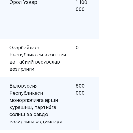
Эрол Ўзвар
1 100
000
Озарбайжон
0
Республикаси экология
ва табиий ресурслар
вазирлиги
Белоруссия
600
Республикаси
000
монорполияга қарши
курашиш, тартибга
солиш ва савдо
вазирлиги ходимлари