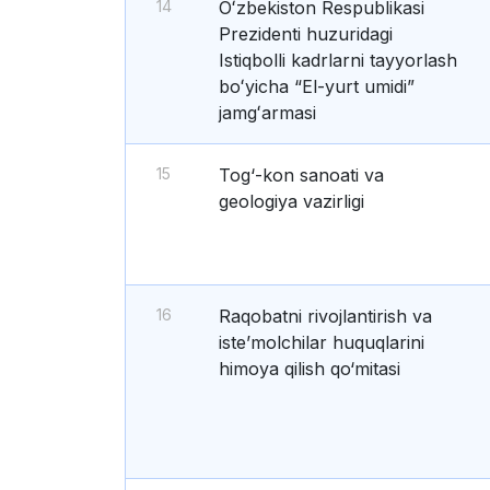
14
Oʻzbekiston Respublikasi
Prezidenti huzuridagi
Istiqbolli kadrlarni tayyorlash
boʻyicha “El-yurt umidi”
jamgʻarmasi
15
Tog‘-kon sanoati va
geologiya vazirligi
16
Raqobatni rivojlantirish va
iste’molchilar huquqlarini
himoya qilish qo‘mitasi