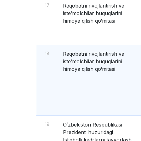
17
Raqobatni rivojlantirish va
iste’molchilar huquqlarini
himoya qilish qo‘mitasi
18
Raqobatni rivojlantirish va
iste’molchilar huquqlarini
himoya qilish qo‘mitasi
19
Oʻzbekiston Respublikasi
Prezidenti huzuridagi
Istiqbolli kadrlarni tayyorlash