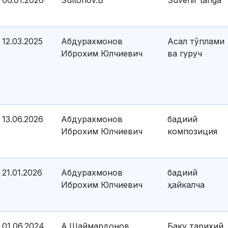
06.01.2026
Sultonov.B
Suvenir tanga
12.03.2025
Абдурахмонов
Асал тўплами
Иброхим Юлчиевич
ва гуруч
13.06.2026
Абдурахмонов
бадиий
Иброхим Юлчиевич
композиция
21.01.2026
Абдурахмонов
бадиий
Иброхим Юлчиевич
ҳайкалча
01.06.2024
А.Шаймардонов
Баку тарихий