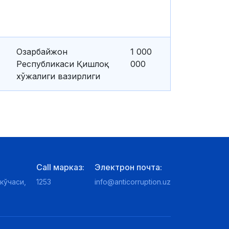
Озарбайжон
1 000
Республикаси Қишлоқ
000
хўжалиги вазирлиги
Call марказ:
Электрон почта:
кўчаси,
1253
info@anticorruption.uz