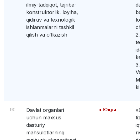
ilmiy-tadqiqot, tajriba-
d
konstruktorlik, loyiha,
b
qidiruv va texnologik
lo
ishlanmalarni tashkil
ch
qilish va o‘tkazish
2.
te
i
ke
3.
V
M
ki
90
Davlat organlari
Юқори
«Elektron huk
uchun maxsus
t
dasturiy
iq
mahsulotlarning
ri