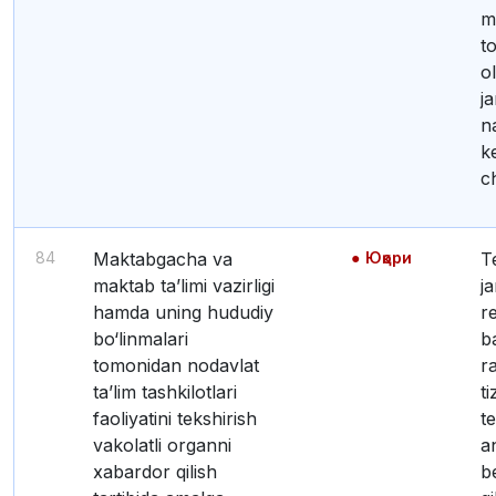
m
t
o
j
n
k
ch
84
Maktabgacha va
Юқори
Tekshiruv
maktab ta’limi vazirligi
ja
hamda uning hududiy
r
bo‘linmalari
b
tomonidan nodavlat
r
ta’lim tashkilotlari
ti
faoliyatini tekshirish
t
vakolatli organni
a
xabardor qilish
b