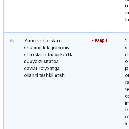
ij
m
t
95
yuridik shaxslarni,
Юқори
1. Tadbirkorlik
shuningdek, jismoniy
s
shaxslarni tadbirkorlik
d
subyekti sifatida
o
davlat ro‘yxatiga
j
olishni tashkil etish
o
r
t
q
i
fo
o‘
ki