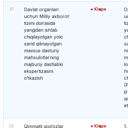
91
Davlat organlari
Юқори
Davlat organlari
uchun Milliy axborot
u
tizimi doirasida
ti
yangidan ishlab
y
chiqilayotgan yoki
c
xarid qilinayotgan
x
maxsus dasturiy
m
mahsulotlarning
m
majburiy dastlabki
l
ekspertizasini
hu
o‘tkazish
c
(
ij
q
et
92
Qimmatli qog‘ozlar
Юқори
1. Qimmatli qog‘ozlar