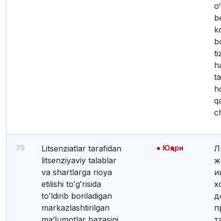
o‘
b
ko
b
ti
h
ta
h
qa
c
79
Litsenziatlar tarafidan
Юқори
Лицензия бериш
litsenziyaviy talablar
ж
va shartlarga rioya
и
etilishi toʻgʻrisida
х
toʻldirib boriladigan
д
markazlashtirilgan
п
maʼlumotlar bazasini
т