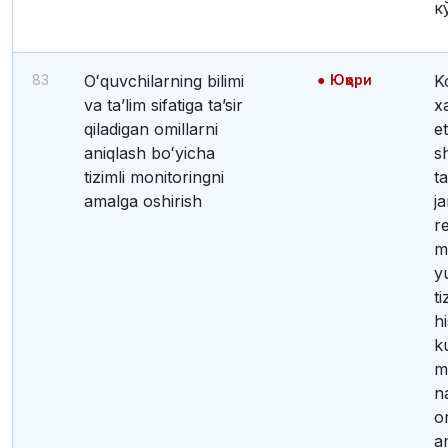
к
83
Oʻquvchilarning bilimi
Юқори
Korrupsiyaviy xavf-
va taʼlim sifatiga taʼsir
x
qiladigan omillarni
e
aniqlash boʻyicha
sh
tizimli monitoringni
t
amalga oshirish
j
r
m
y
ti
h
k
m
n
o
a