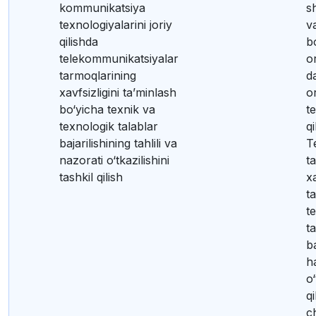
kommunikatsiya
s
texnologiyalarini joriy
va
qilishda
b
telekommunikatsiyalar
o
tarmoqlarining
d
xavfsizligini ta’minlash
o
bo‘yicha texnik va
t
texnologik talablar
qi
bajarilishining tahlili va
T
nazorati o‘tkazilishini
t
tashkil qilish
xa
t
t
t
ba
h
o‘
qi
c