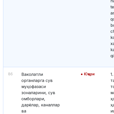
h
t
a
q
b
c
k
x
k
qi
86
Ваколатли
Юқори
1. Буюртмачи
органларга сув
т
муҳофазаси
т
зоналарини, сув
м
омборлари,
ҳ
дарёлар, каналлар
ҳ
ва
и