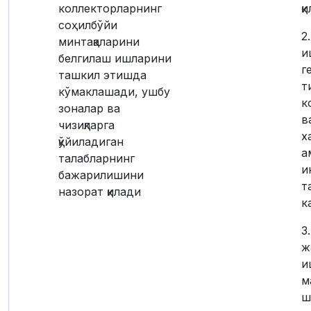
коллекторларнинг
қ
соҳилбўйи
2
минтақаларини
и
белгилаш ишларини
г
ташкил этишда
т
кўмаклашади, ушбу
к
зоналар ва
в
чизиқларга
х
қўйиладиган
а
талабларнинг
и
бажарилишини
т
назорат қилади
к
3
ж
и
м
ш