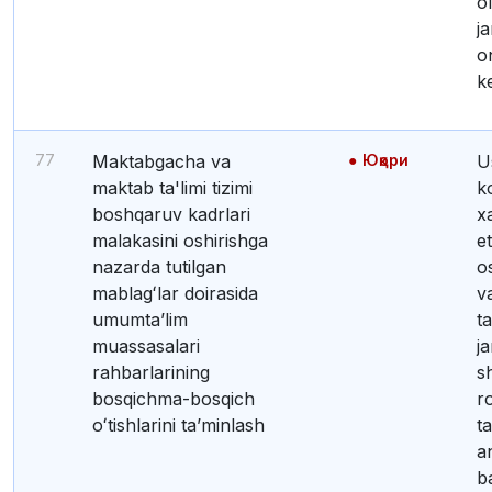
o
j
o
k
77
Maktabgacha va
Юқори
Ushbu jarayonda
maktab ta'limi tizimi
k
boshqaruv kadrlari
x
malakasini oshirishga
e
nazarda tutilgan
o
mablagʻlar doirasida
v
umumtaʼlim
t
muassasalari
ja
rahbarlarining
sh
bosqichma-bosqich
r
oʻtishlarini taʼminlash
t
a
b