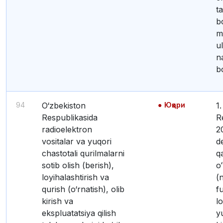
ta
b
m
ul
n
b
94
O‘zbekiston
Юқори
1. Oʻzbekiston
Respublikasida
R
radioelektron
2
vositalar va yuqori
d
chastotali qurilmalarni
q
sotib olish (berish),
oʻ
loyihalashtirish va
(
qurish (o‘rnatish), olib
f
kirish va
l
ekspluatatsiya qilish
y