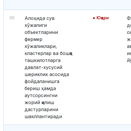
96
Алоҳида сув
Юқори
Функция
хўжалиги
д
объектларини
о
фермер
ж
хўжаликлари,
а
кластерлар ва бошқа
и
ташкилотларга
й
давлат-хусусий
шериклик асосида
фойдаланишга
бериш ҳамда
аутсорсингни
жорий қилиш
дастурларини
шакллантиради