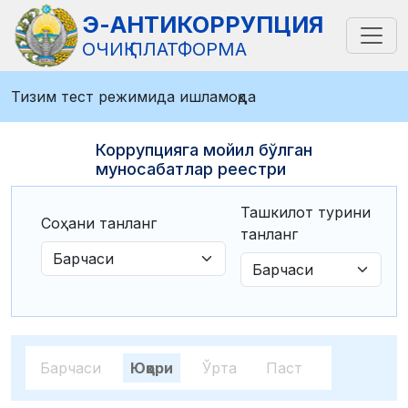
Э-АНТИКОРРУПЦИЯ
ОЧИҚ ПЛАТФОРМА
Тизим тест режимида ишламоқда
Коррупцияга мойил бўлган
муносабатлар реестри
Ташкилот турини
Соҳани танланг
танланг
Барчаси
Юқори
Ўрта
Паст