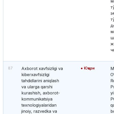
м
т
э
т
д
м
ш
ж
ч
87
Axborot xavfsizligi va
Юқори
Mazkur funksiy
kiberxavfsizligi
O
tahdidlarini aniqlash
R
va ularga qarshi
P
kurashish, axborot-
y
kommunikatsiya
P
texnologiyalaridan
q
jinoiy, razvedka va
b