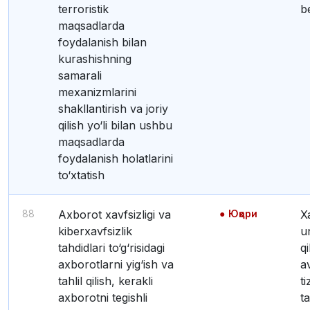
terroristik
b
maqsadlarda
foydalanish bilan
kurashishning
samarali
mexanizmlarini
shakllantirish va joriy
qilish yo‘li bilan ushbu
maqsadlarda
foydalanish holatlarini
to‘xtatish
88
Axborot xavfsizligi va
Юқори
Xabar berishning va
kiberxavfsizlik
u
tahdidlari to‘g‘risidagi
qi
axborotlarni yig‘ish va
a
tahlil qilish, kerakli
ti
axborotni tegishli
t