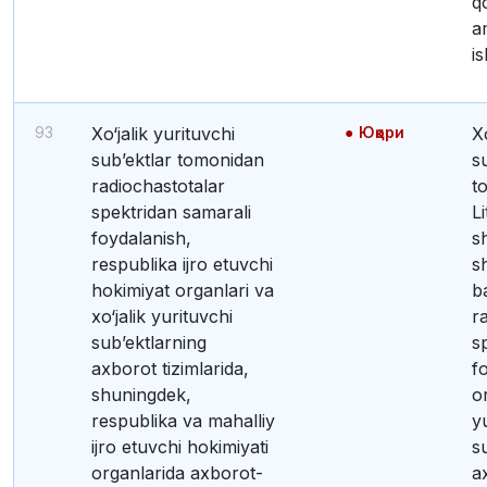
qo
a
is
93
Xo‘jalik yurituvchi
Юқори
Xo‘jalik yurituvchi
sub’ektlar tomonidan
s
radiochastotalar
t
spektridan samarali
L
foydalanish,
s
respublika ijro etuvchi
s
hokimiyat organlari va
ba
xo‘jalik yurituvchi
r
sub’ektlarning
s
axborot tizimlarida,
f
shuningdek,
or
respublika va mahalliy
y
ijro etuvchi hokimiyati
s
organlarida axborot-
a