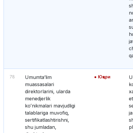
s
n
a
su
h
j
c
qa
78
Umumtaʼlim
Юқори
Ushbu jarayonda
muassasalari
k
direktorlarini, ularda
x
menedjerlik
e
koʻnikmalari mavjudligi
se
talablariga muvofiq,
ja
sertifikatlashtirishni,
s
shu jumladan,
p