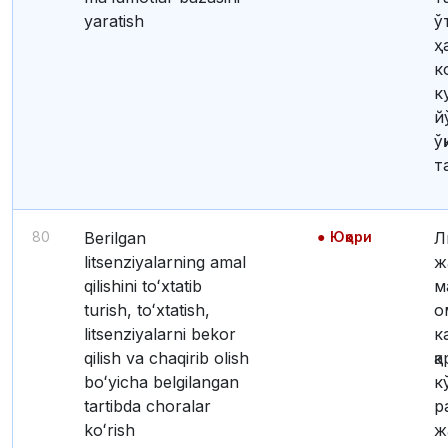
yaratish
ў
ҳ
к
к
й
ў
т
80
Berilgan
Юқори
Лицензия бериш
litsenziyalarning amal
ж
qilishini toʻxtatib
м
turish, toʻxtatish,
о
litsenziyalarni bekor
к
qilish va chaqirib olish
қ
boʻyicha belgilangan
к
tartibda choralar
р
koʻrish
ж