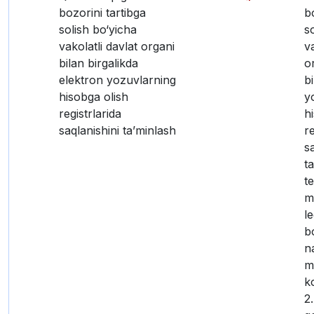
bozorini tartibga
b
solish bo‘yicha
s
vakolatli davlat organi
va
bilan birgalikda
o
elektron yozuvlarning
b
hisobga olish
y
registrlarida
h
saqlanishini ta’minlash
re
s
t
t
m
l
bo
n
m
ko
2