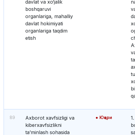
davlat va xo‘jalik
n
boshqaruvi
v
organlariga, mahalliy
d
davlat hokimiyati
x
organlariga taqdim
o
etish
ch
A
v
ta
a
t
x
bi
q
89
Axborot xavfsizligi va
Юқори
1. AKTga mas’ul
kiberxavfsizlikni
b
ta’minlash sohasida
s