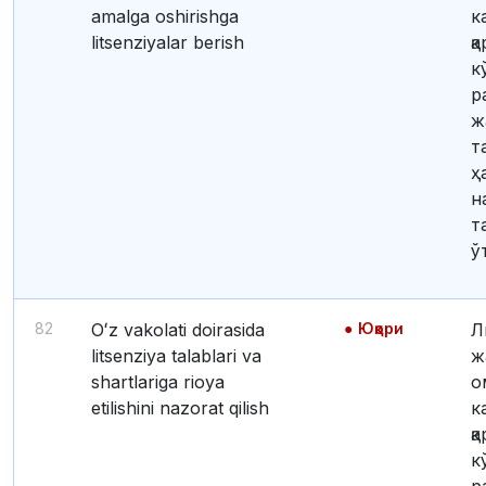
amalga oshirishga
к
litsenziyalar berish
қ
к
р
ж
т
ҳ
н
т
ў
82
Oʻz vakolati doirasida
Юқори
Лицензия бериш
litsenziya talablari va
ж
shartlariga rioya
о
etilishini nazorat qilish
к
қ
к