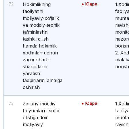
72
Hokimlikning
Юқори
1.Xodimlar
faoliyatini
faoliya
moliyaviy-xo‘jalik
munt
va moddiy-texnik
ravish
ta’minlashni
monito
tashkil qilish
nazora
hamda hokimlik
borish
xodimlari uchun
2. Xod
zarur shart-
malaka
sharoitlarni
borish
yaratish
tadbirlarini amalga
oshirish
73
Zaruriy moddiy
Юқори
1.Xodimlar
buyumlarni sotib
faoliya
olishga doir
munt
moliyaviy
ravish