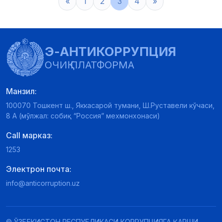
«
1
2
3
4
»
Э-АНТИКОРРУПЦИЯ
ОЧИҚ ПЛАТФОРМА
Манзил:
100070 Тошкент ш., Яккасарой тумани, Ш.Руставели кўчаси,
8 А (мўлжал: собиқ “Россия” мехмонхонаси)
Call марказ:
1253
Электрон почта:
info@anticorruption.uz
© ЎЗБЕКИСТОН РЕСПУБЛИКАСИ КОРРУПЦИЯГА ҚАРШИ