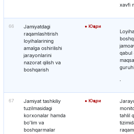
xavfi 
66
Jamiyatdagi
Юқори
Loyih
raqamlashtirish
boshq
loyihalarining
jamoav
amalga oshirilishi
qabul 
jarayonlarini
maqsad
nazorat qilish va
guruhl
boshqarish
.
67
Jamiyat tashkiliy
Юқори
Jarayonlarni
tuzilmasidagi
monito
korxonalar hamda
tahlil 
boʻlim va
tizimid
boshqarmalar
raqaml