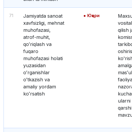
71
Jamiyatda sanoat
Юқори
Maxsus himoya
xavfsizligi, mehnat
vosita
muhofazasi,
qilish 
atrof-muhit,
komiss
qoʻriqlash va
tarkib
fuqaro
oshiri
muhofazasi holati
ko'ris
yuzasidan
amalg
oʻrganishlar
masʻul
oʻtkazish va
faoliy
amaliy yordam
nazora
koʻrsatish
kuchay
ularni
qarshi
mavzus