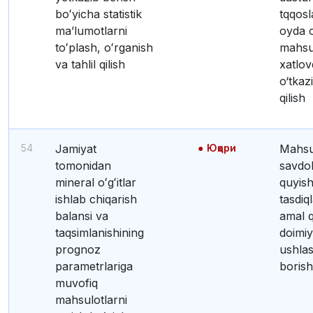
boʻyicha statistik
tqqosl
maʼlumotlarni
oyda 
toʻplash, oʻrganish
mahsul
va tahlil qilish
xatlo
o‘tkaz
qilish
54
Jamiyat
Юқори
Mahsulotlarni birja
tomonidan
savdol
mineral oʻgʻitlar
quyis
ishlab chiqarish
tasdiq
balansi va
amal qi
taqsimlanishining
doimi
prognoz
ushlash
parametrlariga
borish
muvofiq
mahsulotlarni