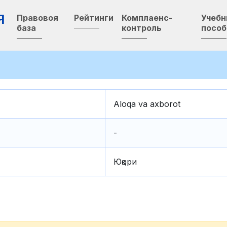
Я
Правовоя
Рейтинги
Комплаенс-
Учеб
база
контроль
пособ
Aloqa va axborot
-
Юқори