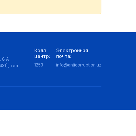
Колл
Электронная
центр:
почта:
 8 А
1253
info@anticorruption.uz
431), тел