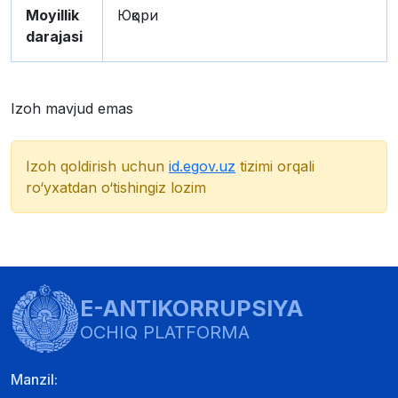
Moyillik
Юқори
darajasi
Izoh mavjud emas
Izoh qoldirish uchun
id.egov.uz
tizimi orqali
ro‘yxatdan o‘tishingiz lozim
E-ANTIKORRUPSIYA
OCHIQ PLATFORMA
Manzil: