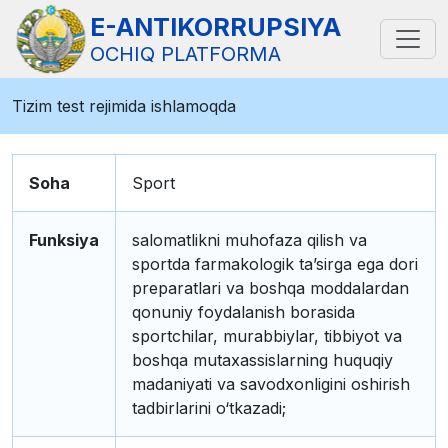
E-ANTIKORRUPSIYA
OCHIQ PLATFORMA
Tizim test rejimida ishlamoqda
Soha
Sport
Funksiya
salomatlikni muhofaza qilish va
sportda farmakologik ta’sirga ega dori
preparatlari va boshqa moddalardan
qonuniy foydalanish borasida
sportchilar, murabbiylar, tibbiyot va
boshqa mutaxassislarning huquqiy
madaniyati va savodxonligini oshirish
tadbirlarini o‘tkazadi;