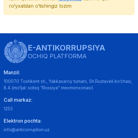
ro‘yxatdan o‘tishingiz lozim
E-ANTIKORRUPSIYA
OCHIQ PLATFORMA
Manzil:
100070 Toshkent sh., Yakkasaroy tumani, Sh.Rustaveli ko‘chasi,
8 A (mo‘ljal: sobiq “Rossiya” mexmonxonasi)
Call markaz:
1253
Elektron pochta:
info@anticorruption.uz