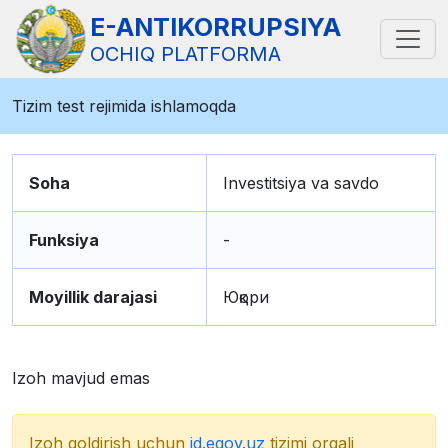
E-ANTIKORRUPSIYA
OCHIQ PLATFORMA
Tizim test rejimida ishlamoqda
Soha
Investitsiya va savdo
Funksiya
-
Moyillik darajasi
Юқори
Izoh mavjud emas
Izoh qoldirish uchun
id.egov.uz
tizimi orqali