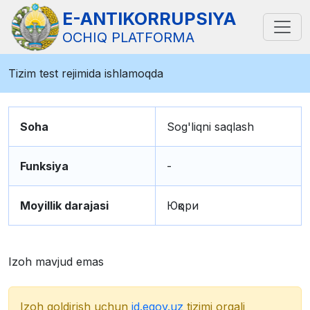
E-ANTIKORRUPSIYA
OCHIQ PLATFORMA
Tizim test rejimida ishlamoqda
Soha
Sog'liqni saqlash
Funksiya
-
Moyillik darajasi
Юқори
Izoh mavjud emas
Izoh qoldirish uchun
id.egov.uz
tizimi orqali