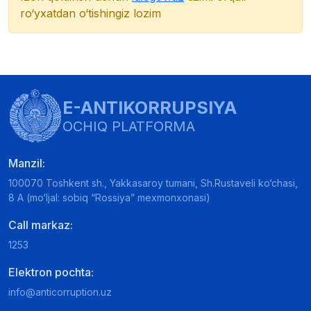
ro‘yxatdan o‘tishingiz lozim
E-ANTIKORRUPSIYA
OCHIQ PLATFORMA
Manzil:
100070 Toshkent sh., Yakkasaroy tumani, Sh.Rustaveli ko‘chasi,
8 A (mo‘ljal: sobiq “Rossiya” mexmonxonasi)
Call markaz:
1253
Elektron pochta:
info@anticorruption.uz