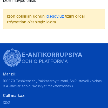
Izoh mavjud emas
Izoh qoldirish uchun
id.egov.uz
tizimi orqali
ro‘yxatdan o‘tishingiz lozim
E-ANTIKORRUPSIYA
OCHIQ PLATFORMA
Manzil:
100070 Toshkent sh., Yakkasaroy tumani, Sh.Rustaveli ko‘chasi,
8 A (mo‘ljal: sobiq “Rossiya” mexmonxonasi)
Call markaz:
1253