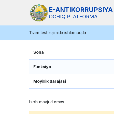
E-ANTIKORRUPSIYA
OCHIQ PLATFORMA
Tizim test rejimida ishlamoqda
Soha
Funksiya
Moyillik darajasi
Izoh mavjud emas