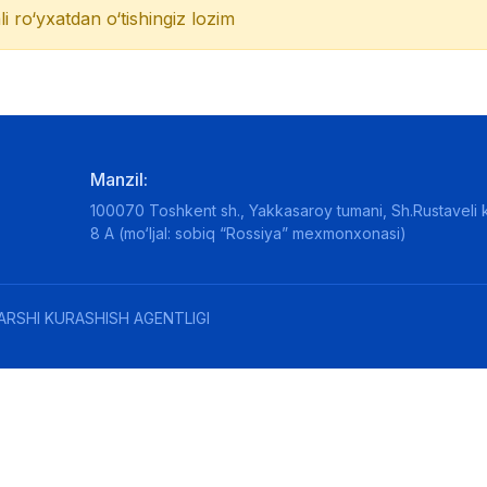
li ro‘yxatdan o‘tishingiz lozim
Manzil:
100070 Toshkent sh., Yakkasaroy tumani, Sh.Rustaveli k
8 A (mo‘ljal: sobiq “Rossiya” mexmonxonasi)
ARSHI KURASHISH AGENTLIGI