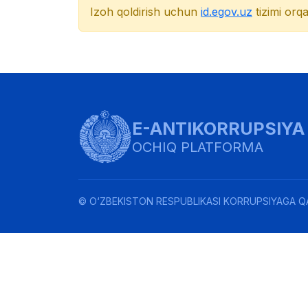
Izoh qoldirish uchun
id.egov.uz
tizimi orqa
E-ANTIKORRUPSIYA
OCHIQ PLATFORMA
© O‘ZBEKISTON RESPUBLIKASI KORRUPSIYAGA Q