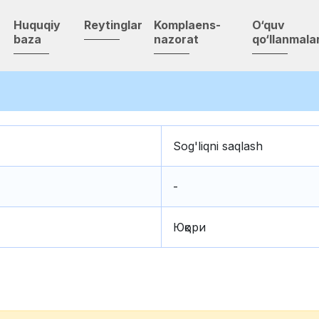
Huquqiy
Reytinglar
Komplaens-
O‘quv
baza
nazorat
qo‘llanmalar
Sog'liqni saqlash
-
Юқори