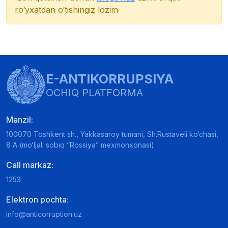
ro‘yxatdan o‘tishingiz lozim
E-ANTIKORRUPSIYA
OCHIQ PLATFORMA
Manzil:
100070 Toshkent sh., Yakkasaroy tumani, Sh.Rustaveli ko‘chasi,
8 A (mo‘ljal: sobiq “Rossiya” mexmonxonasi)
Call markaz:
1253
Elektron pochta:
info@anticorruption.uz