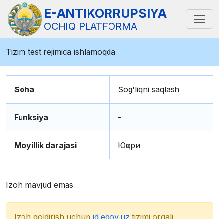
E-ANTIKORRUPSIYA
OCHIQ PLATFORMA
Tizim test rejimida ishlamoqda
Soha
Sog'liqni saqlash
Funksiya
-
Moyillik darajasi
Юқори
Izoh mavjud emas
Izoh qoldirish uchun
id.egov.uz
tizimi orqali