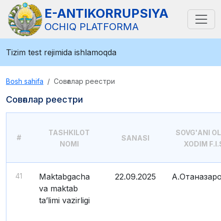
E-ANTIKORRUPSIYA
OCHIQ PLATFORMA
Tizim test rejimida ishlamoqda
Bosh sahifa
Совғалар реестри
Совғалар реестри
TASHKILOT
SOVG'ANI O
#
SANASI
NOMI
XODIM F.I
41
Maktabgacha
22.09.2025
А.Отаназар
va maktab
ta’limi vazirligi