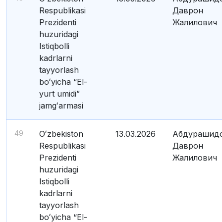
Respublikasi
Даврон
Prezidenti
Жалилович
huzuridagi
Istiqbolli
kadrlarni
tayyorlash
boʻyicha “El-
yurt umidi”
jamgʻarmasi
49
Oʻzbekiston
13.03.2026
Абдурашид
Respublikasi
Даврон
Prezidenti
Жалилович
huzuridagi
Istiqbolli
kadrlarni
tayyorlash
boʻyicha “El-