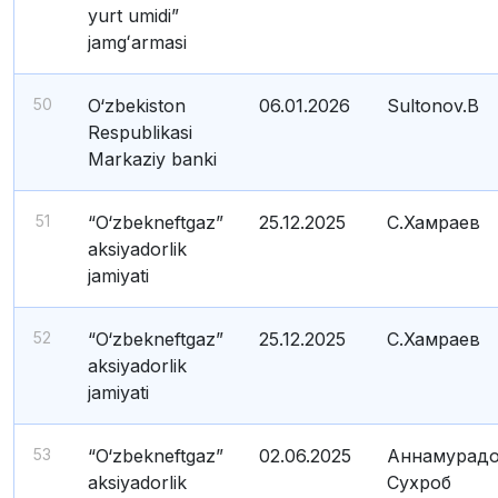
yurt umidi”
jamgʻarmasi
50
O‘zbekiston
06.01.2026
Sultonov.B
Respublikasi
Markaziy banki
51
“O‘zbekneftgaz”
25.12.2025
С.Хамраев
aksiyadorlik
jamiyati
52
“O‘zbekneftgaz”
25.12.2025
С.Хамраев
aksiyadorlik
jamiyati
53
“O‘zbekneftgaz”
02.06.2025
Аннамурад
aksiyadorlik
Сухроб