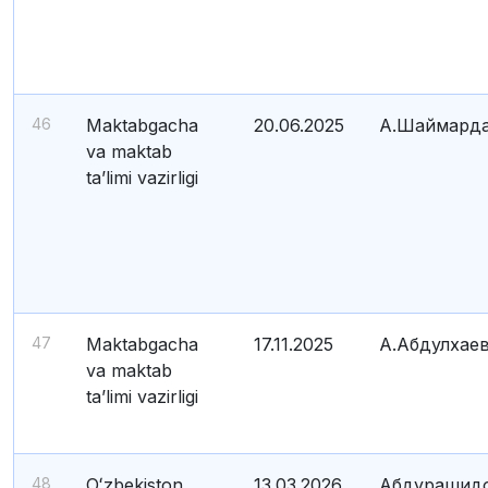
46
Maktabgacha
20.06.2025
А.Шаймард
va maktab
ta’limi vazirligi
47
Maktabgacha
17.11.2025
А.Абдулхае
va maktab
ta’limi vazirligi
48
Oʻzbekiston
13.03.2026
Абдурашид