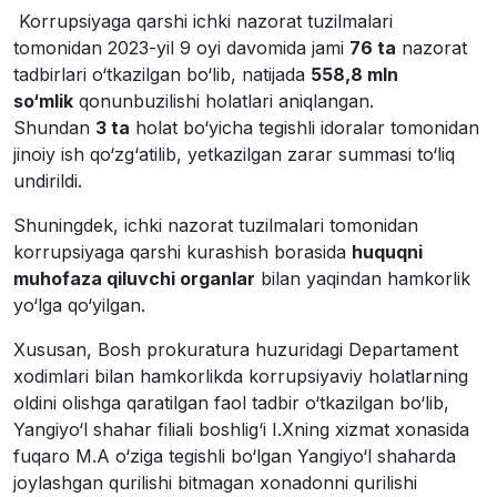
Korrupsiyaga qarshi ichki nazorat tuzilmalari
tomonidan 2023-yil 9 oyi davomida jami
76 ta
nazorat
tadbirlari o‘tkazilgan bo‘lib, natijada
558,8 mln
so‘mlik
qonunbuzilishi holatlari aniqlangan.
Shundan
3 ta
holat bo‘yicha tegishli idoralar tomonidan
jinoiy ish qo‘zg‘atilib, yetkazilgan zarar summasi to‘liq
undirildi.
Shuningdek, ichki nazorat tuzilmalari tomonidan
korrupsiyaga qarshi kurashish borasida
huquqni
muhofaza qiluvchi organlar
bilan yaqindan hamkorlik
yo‘lga qo‘yilgan.
Xususan, Bosh prokuratura huzuridagi Departament
xodimlari bilan hamkorlikda korrupsiyaviy holatlarning
oldini olishga qaratilgan faol tadbir o‘tkazilgan bo‘lib,
Yangiyo‘l shahar filiali boshlig‘i I.Xning xizmat xonasida
fuqaro M.A o‘ziga tegishli bo‘lgan Yangiyo‘l shaharda
joylashgan qurilishi bitmagan xonadonni qurilishi