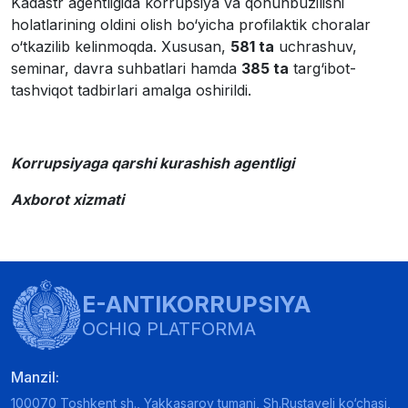
Kadastr agentligida korrupsiya va qonunbuzilishi
holatlarining oldini olish bo‘yicha profilaktik choralar
o‘tkazilib kelinmoqda. Xususan,
581 ta
uchrashuv,
seminar, davra suhbatlari hamda
385 ta
targ‘ibot-
tashviqot tadbirlari amalga oshirildi.
Korrupsiyaga qarshi kurashish agentligi
Axborot xizmati
E-ANTIKORRUPSIYA
OCHIQ PLATFORMA
Manzil:
100070 Toshkent sh., Yakkasaroy tumani, Sh.Rustaveli ko‘chasi,