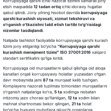
Korrupsiyaga qarshi ichki nazorat tizimini samarali joriy
etish maqsadida
12 tadan ortiq
ichki idoraviy hujjatlar
qabul qilindi. Joriy yilning hisobot davrida
korrupsiyaga
qarshi kurashish siyosati, xizmat tekshiruvi va
o‘rganish o‘tkazishni takil etish tartibi to‘g‘risidagi
nizomlar tasdiqlandi
.
Natijada tashkilot faoliyatida korrupsiyaga qarshi kurash
tizimi joriy etilganligi bo‘yicha
“Korrupsiyaga qarshi
kurashish menejment tizimi”
ISO 37001:2016
xalqaro
standart sertifikatini qo‘lga kiritdi.
Korrupsiyaga oid murojaatlarni qabul qilishga oid aloqa
kanallari orqali korrupsiyaviy holatlar yuzasidan o‘tgan
davr mobaynida jami
87 ta
murojaat kelib tushgan.
Komplayens nazorati tuzilmasi tomonidan murojaatlarni
o‘rganish natijalariga ko‘ra,
5 ta
xodimga nisbatan
intizomiy jazo chorasi qo‘llanilgan,
12 ta
xodim bilan
mehnat shartnomasi bekor qilingan,
21 ta
holat
bo‘yicha huquqni muhofaza qiluvchi organlarga