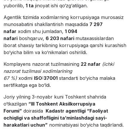
yuborilib,
1 ta
jinoyat ishi qo‘zg‘atilgan.
Agentlik tizimida xodimlarning korrupsiyaga murosasiz
munosabatini shakllantirish maqsadida
7 297
nafar
xodim shu jumladan,
1 094
nafari
boshqaruv,
6 203 nafari
mutaxassislardan
iborat shaxsiy tarkibning korrupsiyaga qarshi kurashish
bo‘yicha bilim va ko‘nikmalari oshirildi.
Komplayens nazorat tuzilmasining
22 nafar
(ichki
nazorat tuzilmasi xodimlarining
67 %)
xodimi
ISO:37001
standarti bo‘yicha malaka
sertifikatga ega bo‘ldi.
Joriy yilning 3-noyabr kuni Toshkent shahrida
o‘tkazilgan
“III Toshkent Aksilkorrupsiya
Forumi”
doirasida
Kadastr agentligi “Faoliyat
ochiqligi va shaffofligini ta’minlashdagi sayi-
harakatlari uchun”
nominatsiyasi bo‘yicha taqdirlandi.