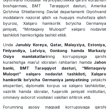
Giyohvand moddalar va jinoyatchilikka qarshi kurashish
boshqarmasi, BMT Taraqqiyot dasturi, Amerika
Qo‘shma Shtatlarining Davlat departamenti Giyohvand
moddalarni nazorat qilish va huquqni muhofaza qilish
byurosi, Xalqaro hamkorlik bo‘yicha Germaniya
jamiyati, “Mintaqaviy Muloqot” xalqaro nodavlat
tashkiloti hamkorligida tashkil etildi.
Unda
Janubiy Koreya, Qatar, Malayziya, Estoniya,
Finlyandiya, Latviya, Gonkong hamda Markaziy
Osiyo mamlakatlari
ning korrupsiyaga qarshi
kurashishga mas’ul idoralari rahbarlari hamda
Jahon
banki, BMT Taraqqiyot dasturi, “Mintaqaviy
Muloqot” xalqaro nodavlat tashkiloti, Xalqaro
hamkorlik bo‘yicha Germaniya jamiyatining
yetakchi
ekspertlari, diplomatik korpus va xalqaro tashkilotlar,
vazirlik hamda idoralar, fuqarolik jamiyati institutlari,
ommaviy axborot vositalari vakillari ishtirok etdi.
Forumning asosiy maqsadi korrupsiyaga qarshi