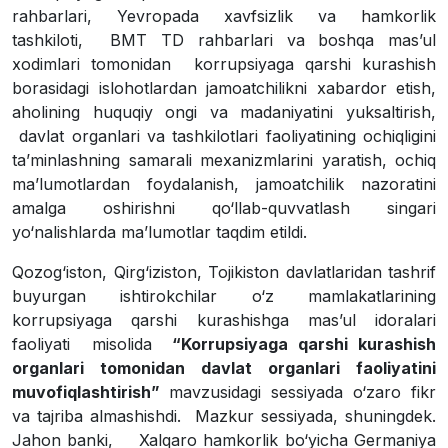
rahbarlari, Yevropada xavfsizlik va hamkorlik
tashkiloti, BMT TD rahbarlari va boshqa mas’ul
xodimlari tomonidan korrupsiyaga qarshi kurashish
borasidagi islohotlardan jamoatchilikni xabardor etish,
aholining huquqiy ongi va madaniyatini yuksaltirish,
davlat organlari va tashkilotlari faoliyatining ochiqligini
ta’minlashning samarali mexanizmlarini yaratish, ochiq
ma’lumotlardan foydalanish, jamoatchilik nazoratini
amalga oshirishni qo‘llab-quvvatlash singari
yo‘nalishlarda ma’lumotlar taqdim etildi.
Qozog‘iston, Qirg‘iziston, Tojikiston davlatlaridan tashrif
buyurgan ishtirokchilar o‘z mamlakatlarining
korrupsiyaga qarshi kurashishga mas’ul idoralari
faoliyati misolida
“Korrupsiyaga qarshi kurashish
organlari tomonidan davlat organlari faoliyatini
muvofiqlashtirish”
mavzusidagi sessiyada o‘zaro fikr
va tajriba almashishdi. Mazkur sessiyada, shuningdek.
Jahon banki, Xalqaro hamkorlik bo‘yicha Germaniya