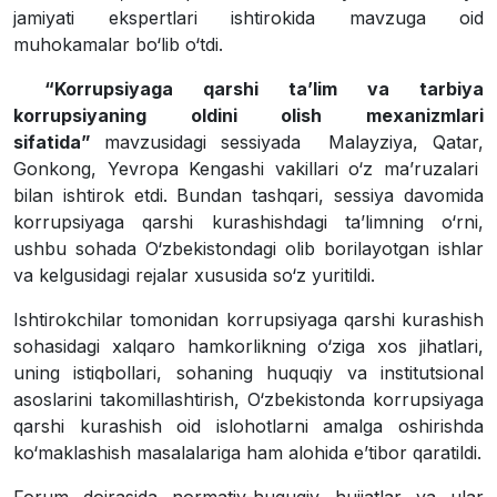
jamiyati ekspertlari ishtirokida mavzuga oid
muhokamalar bo‘lib o‘tdi.
“Korrupsiyaga qarshi ta’lim va tarbiya
korrupsiyaning oldini olish mexanizmlari
sifatida”
mavzusidagi sessiyada Malayziya, Qatar,
Gonkong, Yevropa Kengashi vakillari o‘z ma’ruzalari
bilan ishtirok etdi. Bundan tashqari, sessiya davomida
korrupsiyaga qarshi kurashishdagi ta’limning o‘rni,
ushbu sohada O‘zbekistondagi olib borilayotgan ishlar
va kelgusidagi rejalar xususida so‘z yuritildi.
Ishtirokchilar tomonidan korrupsiyaga qarshi kurashish
sohasidagi xalqaro hamkorlikning o‘ziga xos jihatlari,
uning istiqbollari, sohaning huquqiy va institutsional
asoslarini takomillashtirish, O‘zbekistonda korrupsiyaga
qarshi kurashish oid islohotlarni amalga oshirishda
ko‘maklashish masalalariga ham alohida e’tibor qaratildi.