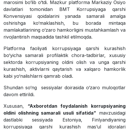
marosimi bo‘lib o‘tdi. Mazkur platforma Markaziy Osiyo
davlatlari tomonidan BMT Korrupsiyaga qarshi
Konvensiyasi qoidalarini yanada samarali amalga
oshirishga ko‘maklashish, bu borada mintaqa
mamlakatlarining o‘zaro hamkorligini mustahkamlash va
rivojlantirish maqsadida tashkil etilmoqda.
Platforma faoliyati korrupsiyaga qarshi kurashish
bo‘yicha samarali profilaktik chora-tadbirlar, xususiy
sektorda korrupsiyaning oldini olish va unga qarshi
kurashish, aktivlarni qaytarish va xalqaro hamkorlik
kabi yo‘nalishlarni qamrab oladi.
Shundan so‘ng sessiyalar doirasida o‘zaro muloqotlar
davom ettirildi.
Xususan,
“Axborotdan foydalanish korrupsiyaning
oldini olishning samarali usuli sifatida”
mavzusidagi
dastlabki sessiyada Estoniya, Finlyandiyaning
korrupsiyaga qarshi kurashish mas’ul idoralari