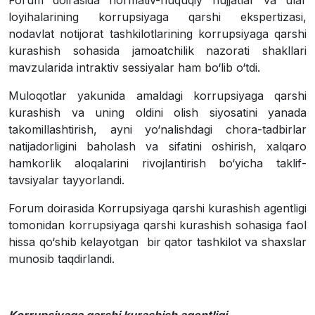
Forum doirasida normativ-huquqiy hujjatlar va ular
loyihalarining korrupsiyaga qarshi ekspertizasi,
nodavlat notijorat tashkilotlarining korrupsiyaga qarshi
kurashish sohasida jamoatchilik nazorati shakllari
mavzularida intraktiv sessiyalar ham bo‘lib o‘tdi.
Muloqotlar yakunida amaldagi korrupsiyaga qarshi
kurashish va uning oldini olish siyosatini yanada
takomillashtirish, ayni yo‘nalishdagi chora-tadbirlar
natijadorligini baholash va sifatini oshirish, xalqaro
hamkorlik aloqalarini rivojlantirish bo‘yicha taklif-
tavsiyalar tayyorlandi.
Forum doirasida Korrupsiyaga qarshi kurashish agentligi
tomonidan korrupsiyaga qarshi kurashish sohasiga faol
hissa qo‘shib kelayotgan bir qator tashkilot va shaxslar
munosib taqdirlandi.