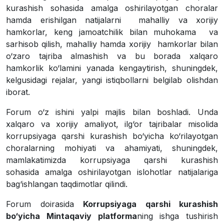
kurashish sohasida amalga oshirilayotgan choralar
hamda erishilgan natijalarni mahalliy va xorijiy
hamkorlar, keng jamoatchilik bilan muhokama va
sarhisob qilish, mahalliy hamda xorijiy hamkorlar bilan
o‘zaro tajriba almashish va bu borada xalqaro
hamkorlik ko‘lamini yanada kengaytirish, shuningdek,
kelgusidagi rejalar, yangi istiqbollarni belgilab olishdan
iborat.
Forum o‘z ishini yalpi majlis bilan boshladi. Unda
xalqaro va xorijiy amaliyot, ilg‘or tajribalar misolida
korrupsiyaga qarshi kurashish bo‘yicha ko‘rilayotgan
choralarning mohiyati va ahamiyati, shuningdek,
mamlakatimizda korrupsiyaga qarshi kurashish
sohasida amalga oshirilayotgan islohotlar natijalariga
bag‘ishlangan taqdimotlar qilindi.
Forum doirasida
Korrupsiyaga qarshi kurashish
bo‘yicha Mintaqaviy platforma
ning ishga tushirish