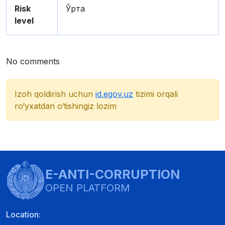
Risk
Ўрта
level
No comments
Izoh qoldirish uchun
id.egov.uz
tizimi orqali
ro‘yxatdan o‘tishingiz lozim
E-ANTI-CORRUPTION
OPEN PLATFORM
Location: