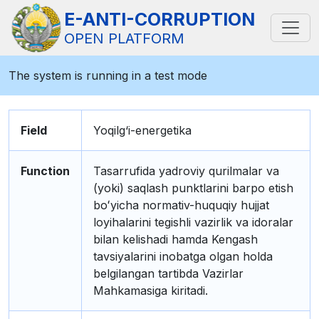
E-ANTI-CORRUPTION
OPEN PLATFORM
The system is running in a test mode
Field
Yoqilg‘i-energetika
Function
Tasarrufida yadroviy qurilmalar va
(yoki) saqlash punktlarini barpo etish
boʻyicha normativ-huquqiy hujjat
loyihalarini tegishli vazirlik va idoralar
bilan kelishadi hamda Kengash
tavsiyalarini inobatga olgan holda
belgilangan tartibda Vazirlar
Mahkamasiga kiritadi.