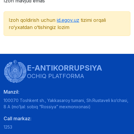
Izoh mavjud emas
Izoh qoldirish uchun
id.egov.uz
tizimi orqali
ro‘yxatdan o‘tishingiz lozim
E-ANTIKORRUPSIYA
OCHIQ PLATFORMA
Manzil:
100070 Toshkent sh., Yakkasaroy tumani, Sh.Rustaveli ko‘chasi,
8 A (mo‘ljal: sobiq “Rossiya” mexmonxonasi)
Call markaz:
1253