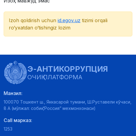
Изоҳ мавжуд эмас
Izoh qoldirish uchun
id.egov.uz
tizimi orqali
ro‘yxatdan o‘tishingiz lozim
Э-АНТИКОРРУПЦИЯ
ОЧИҚ ПЛАТФОРМА
Манзил:
100070 Тошкент ш., Яккасарой тумани, Ш.Руставели кўчаси,
8 А (мўлжал: собиқ “Россия” мехмонхонаси)
Call марказ:
1253