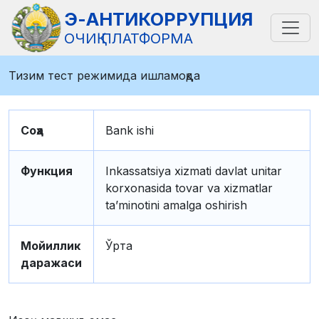
Э-АНТИКОРРУПЦИЯ
ОЧИҚ ПЛАТФОРМА
Тизим тест режимида ишламоқда
Соҳа
Bank ishi
Функция
Inkassatsiya xizmati davlat unitar
korxonasida tovar va xizmatlar
taʼminotini amalga oshirish
Мойиллик
Ўрта
даражаси