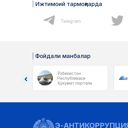
Ижтимоий тармоқларда
acebook
Telegram
Фойдали манбалар
Ўзбекистон
си
Республикаси
 веб-
Ҳукумат портали
Э-АНТИКОРРУПЦИ