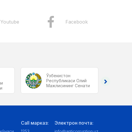
Youtube
Facebook
Ўзбекистон
Республикаси Олий
ши
Мажлисининг Сенати
ги
Call марказ:
Электрон почта:
кўчаси,
1253
info@anticorruption.uz