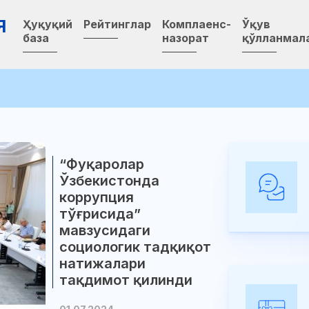
Я
Ҳуқуқий
Рейтинглар
Комплаенс-
Ўқув
база
назорат
қўлланмал
“Фуқаролар
Ўзбекистонда
коррупция
тўғрисида”
мавзусидаги
социологик тадқиқот
натижалари
тақдимот қилинди