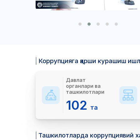
Коррупцияга қарши курашиш иш
Давлат
органлари ва
ташкилотлари
102
та
Ташкилотларда коррупциявий х