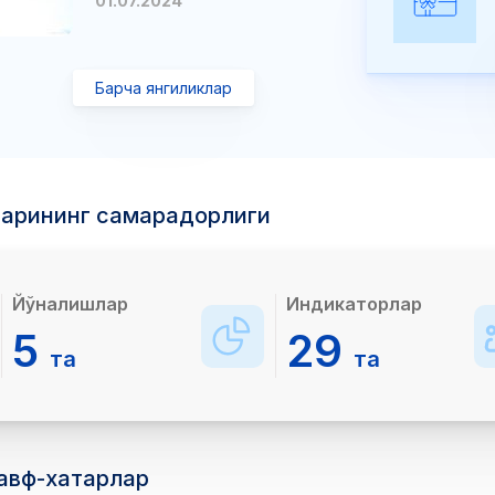
01.07.2024
Барча янгиликлар
ларининг самарадорлиги
Йўналишлар
Индикаторлар
5
29
та
та
авф-хатарлар