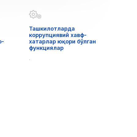
Ташкилотларда
коррупциявий хавф-
ф-
хатарлар юқори бўлган
функциялар
.