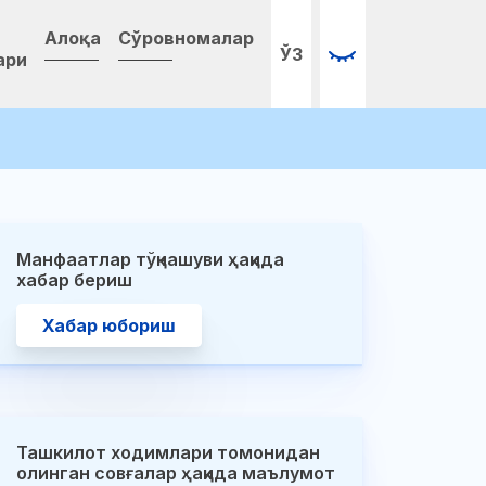
Алоқа
Сўровномалар
ЎЗ
ари
Манфаатлар тўқнашуви ҳақида
Давлат
хабар бериш
ташкилотлар
фаолиятидаг
Хабар юбориш
коррупциявий
хатарларни
баҳолашда иш
этинг!
Ташкилот ходимлари томонидан
23.04.2024
олинган совғалар ҳақида маълумот