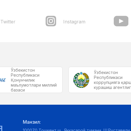
Twitter
Instagram
Ўзбекистон
Ўзбекистон
Республикаси
Республикаси
Қонунчилик
коррупцияга қар
маълумотлари миллий
курашиш агентли
базаси
Манзил:
Я
100070 Тошкент ш., Яккасарой тумани, Ш.Руставели 