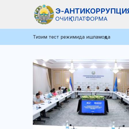
Э-АНТИКОРРУПЦИ
ОЧИҚ ПЛАТФОРМА
Тизим тест режимида ишламоқда
й хавф-
штирок