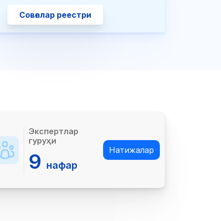
Совғалар реестри
Экспертлар
гуруҳи
Натижалар
9
нафар