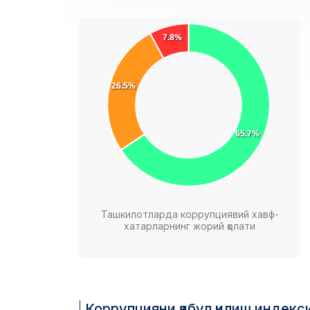
7.8%
26.5%
65.7%
Ташкилотларда коррупциявий хавф-
хатарларнинг жорий ҳолати
Коррупцияни қабул қилиш индек