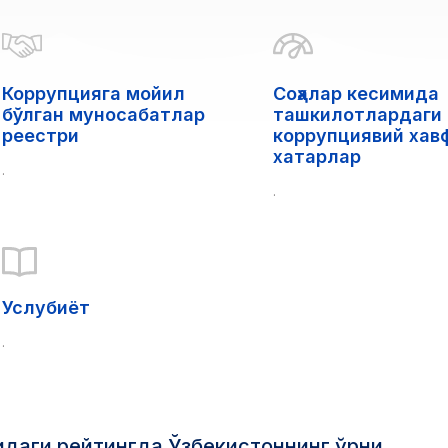
Коррупцияга мойил
Соҳалар кесимида
бўлган муносабатлар
ташкилотлардаги
реестри
коррупциявий хав
хатарлар
.
.
Услубиёт
.
сидаги рейтингда Ўзбекистоннинг ўрни