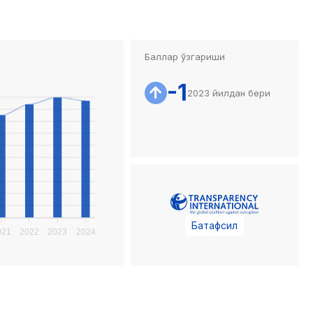
Баллар ўзгариши
-1
2023 йилдан бери
Батафсил
021
2022
2023
2024