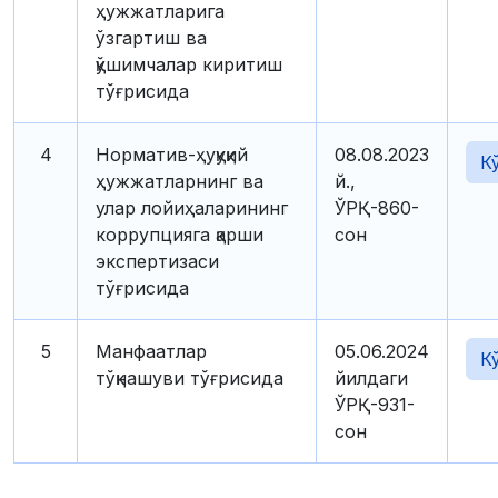
ҳужжатларига
ўзгартиш ва
қўшимчалар киритиш
тўғрисида
4
Норматив-ҳуқуқий
08.08.2023
К
ҳужжатларнинг ва
й.,
улар лойиҳаларининг
ЎРҚ-860-
коррупцияга қарши
сон
экспертизаси
тўғрисида
5
Манфаатлар
05.06.2024
К
тўқнашуви тўғрисида
йилдаги
ЎРҚ-931-
сон