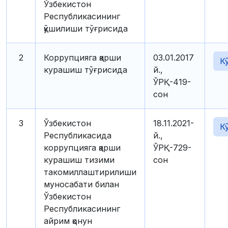
Ўзбекистон
Республикасининг
қўшилиши тўғрисида
2
Коррупцияга қарши
03.01.2017
К
курашиш тўғрисида
й.,
ЎРҚ-419-
сон
3
Ўзбекистон
18.11.2021-
К
Республикасида
й.,
коррупцияга қарши
ЎРҚ-729-
курашиш тизими
сон
такомиллаштирилиши
муносабати билан
Ўзбекистон
Республикасининг
айрим қонун