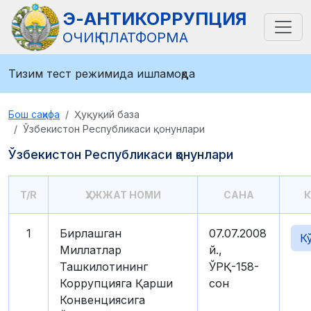
Э-АНТИКОРРУПЦИЯ
ОЧИҚ ПЛАТФОРМА
Тизим тест режимида ишламоқда
Бош саҳифа
Ҳуқуқий база
Ўзбекистон Республикаси қонунлари
Ўзбекистон Республикаси қонунлари
T/R
ҲУЖЖАТ НОМИ
САНА
1
Бирлашган
07.07.2008
К
Миллатлар
й.,
Ташкилотининг
ЎРҚ-158-
Коррупцияга Қарши
сон
Конвенциясига