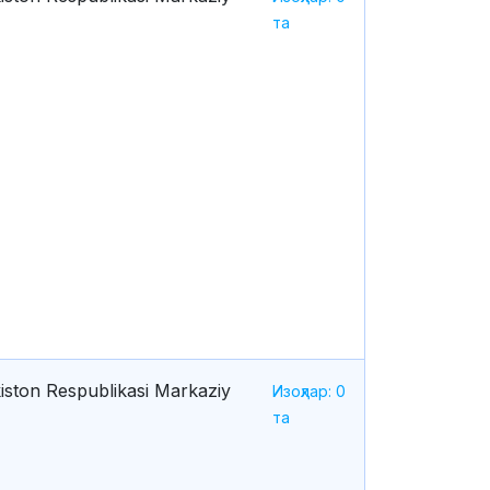
та
iston Respublikasi Markaziy
Изоҳлар: 0
та