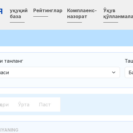
Я
Ҳуқуқий
Рейтинглар
Комплаенс-
Ўқув
база
назорат
қўлланмал
и танланг
Таш
қори
Ўрта
Паст
IYANING