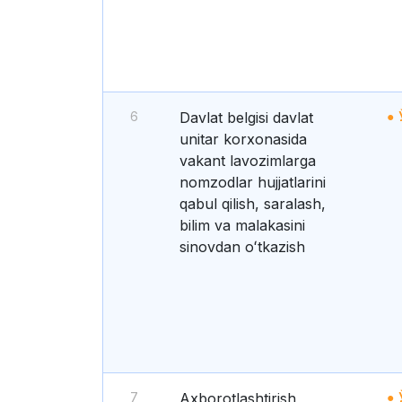
6
Davlat belgisi davlat
unitar korxonasida
vakant lavozimlarga
nomzodlar hujjatlarini
qabul qilish, saralash,
bilim va malakasini
sinovdan oʻtkazish
7
Axborotlashtirish