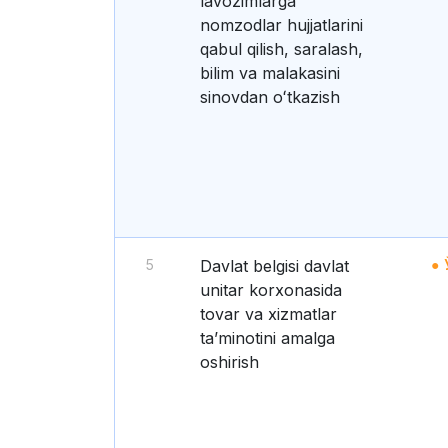
lavozimlarga
nomzodlar hujjatlarini
qabul qilish, saralash,
bilim va malakasini
sinovdan oʻtkazish
5
Davlat belgisi davlat
unitar korxonasida
tovar va xizmatlar
taʼminotini amalga
oshirish