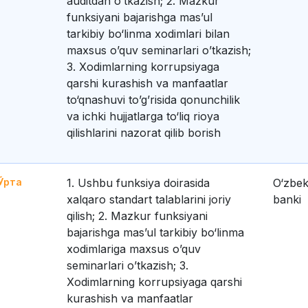
auditdan oʻtkazish; 2. Mazkur
funksiyani bajarishga mas’ul
tarkibiy bo‘linma xodimlari bilan
maxsus o’quv seminarlari o’tkazish;
3. Xodimlarning korrupsiyaga
qarshi kurashish va manfaatlar
to‘qnashuvi to’g’risida qonunchilik
va ichki hujjatlarga to‘liq rioya
qilishlarini nazorat qilib borish
Ўрта
1. Ushbu funksiya doirasida
O‘zbek
xalqaro standart talablarini joriy
banki
qilish; 2. Mazkur funksiyani
bajarishga mas’ul tarkibiy bo‘linma
xodimlariga maxsus o’quv
seminarlari o’tkazish; 3.
Xodimlarning korrupsiyaga qarshi
kurashish va manfaatlar