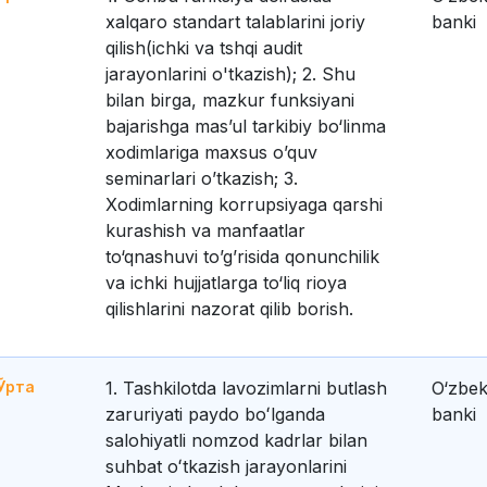
xalqaro standart talablarini joriy
banki
qilish(ichki va tshqi audit
jarayonlarini o'tkazish); 2. Shu
bilan birga, mazkur funksiyani
bajarishga mas’ul tarkibiy bo‘linma
xodimlariga maxsus o’quv
seminarlari o’tkazish; 3.
Xodimlarning korrupsiyaga qarshi
kurashish va manfaatlar
to‘qnashuvi to’g’risida qonunchilik
va ichki hujjatlarga to‘liq rioya
qilishlarini nazorat qilib borish.
Ўрта
1. Tashkilotda lavozimlarni butlash
O‘zbek
zaruriyati paydo boʻlganda
banki
salohiyatli nomzod kadrlar bilan
suhbat oʻtkazish jarayonlarini