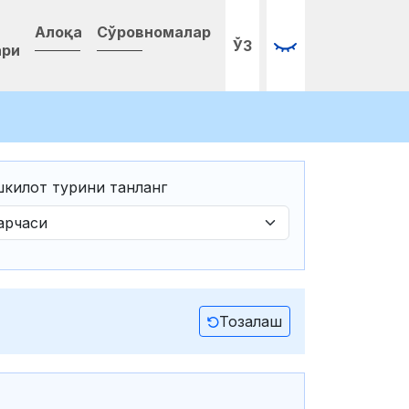
Алоқа
Сўровномалар
ЎЗ
ари
килот турини танланг
Тозалаш