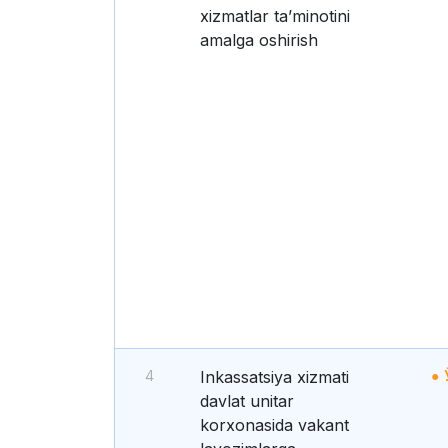
xizmatlar taʼminotini
amalga oshirish
4
Inkassatsiya xizmati
davlat unitar
korxonasida vakant