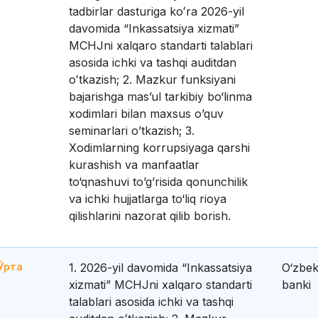
tadbirlar dasturiga koʻra 2026-yil
davomida “Inkassatsiya xizmati”
MCHJni xalqaro standarti talablari
asosida ichki va tashqi auditdan
oʻtkazish; 2. Mazkur funksiyani
bajarishga mas’ul tarkibiy bo‘linma
xodimlari bilan maxsus o’quv
seminarlari o’tkazish; 3.
Xodimlarning korrupsiyaga qarshi
kurashish va manfaatlar
to‘qnashuvi to’g’risida qonunchilik
va ichki hujjatlarga to‘liq rioya
qilishlarini nazorat qilib borish.
Ўрта
1. 2026-yil davomida “Inkassatsiya
O‘zbek
xizmati” MCHJni xalqaro standarti
banki
talablari asosida ichki va tashqi