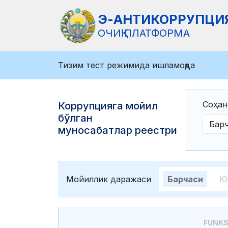
Э-АНТИКОРРУПЦИ
ОЧИҚ ПЛАТФОРМА
Тизим тест режимида ишламоқда
Соҳан
Коррупцияга мойил
бўлган
муносабатлар реестри
Мойиллик даражаси
Барчаси
Ю
FUNKS