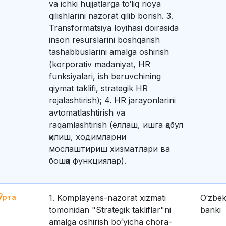
va ichki hujjatlarga to‘liq rioya
qilishlarini nazorat qilib borish. 3.
Transformatsiya loyihasi doirasida
inson resurslarini boshqarish
tashabbuslarini amalga oshirish
(korporativ madaniyat, HR
funksiyalari, ish beruvchining
qiymat taklifi, strategik HR
rejalashtirish); 4. HR jarayonlarini
avtomatlashtirish va
raqamlashtirish (ёллаш, ишга қабул
қилиш, ходимларни
мослаштириш хизматлари ва
бошқа функциялар).
Ўрта
1. Komplayens-nazorat xizmati
O‘zbek
tomonidan "Strategik takliflar"ni
banki
amalga oshirish boʻyicha chora-