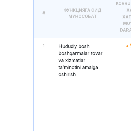
KORRU
ФУНКЦИЯГА ОИД
X
#
МУНОСОБАТ
XA
MOY
DARA
1
Hududiy bosh
boshqarmalar tovar
va xizmatlar
taʼminotini amalga
oshirish