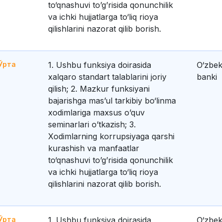
to‘qnashuvi to’g’risida qonunchilik
va ichki hujjatlarga to‘liq rioya
qilishlarini nazorat qilib borish.
Ўрта
1. Ushbu funksiya doirasida
O‘zbek
xalqaro standart talablarini joriy
banki
qilish; 2. Mazkur funksiyani
bajarishga mas’ul tarkibiy bo‘linma
xodimlariga maxsus o’quv
seminarlari o’tkazish; 3.
Xodimlarning korrupsiyaga qarshi
kurashish va manfaatlar
to‘qnashuvi to’g’risida qonunchilik
va ichki hujjatlarga to‘liq rioya
qilishlarini nazorat qilib borish.
Ўрта
1. Ushbu funksiya doirasida
O‘zbek