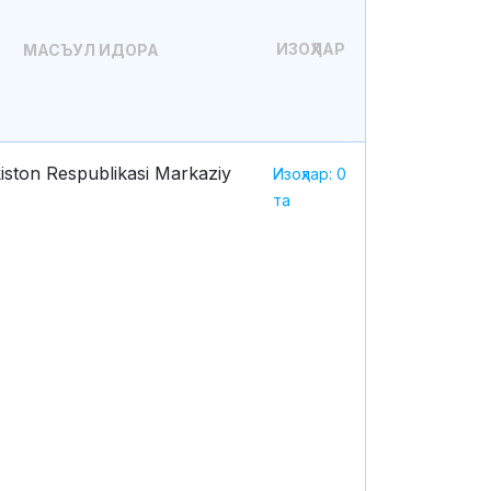
ИЗОҲЛАР
МАСЪУЛ ИДОРА
iston Respublikasi Markaziy
Изоҳлар: 0
та