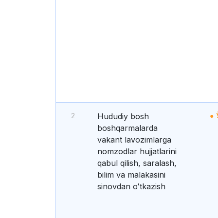
2
Hududiy bosh
boshqarmalarda
vakant lavozimlarga
nomzodlar hujjatlarini
qabul qilish, saralash,
bilim va malakasini
sinovdan oʻtkazish