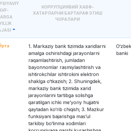
PSIYAVIY
КОРРУПЦИЯВИЙ ХАВФ-
AVF-
ХАТАРЛАРНИ БАРТАРАФ ЭТИШ
TARGA
ЧОРАЛАРИ
ILLIK
JASI
Ўрта
1. Markaziy bank tizimida xaridlarni
O‘zbek
amalga oshirishdagi jarayonlarni
banki
raqamlashtirish, jumladan
bayonnomlar rasmiylashtirish va
ishtirokchilar ishtirokini elektron
shaklga o‘tkazish; 2. Shuningdek,
markaziy bank tizimida xarid
jarayonlarini tartibga solishga
qaratilgan ichki me’yoriy hujjatni
qaytadan ko‘rib chiqish; 3. Mazkur
funksiyani bajarishga mas’ul
tarkibiy bo‘linma xodimlari
korrupsiyaga qarshi kurashishga