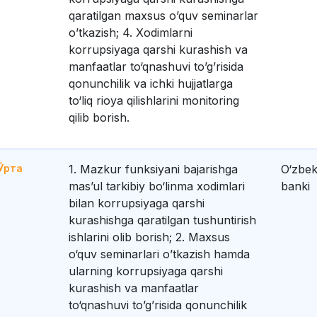
qaratilgan maxsus o’quv seminarlar
o’tkazish; 4. Xodimlarni
korrupsiyaga qarshi kurashish va
manfaatlar to‘qnashuvi to’g’risida
qonunchilik va ichki hujjatlarga
to‘liq rioya qilishlarini monitoring
qilib borish.
Ўрта
1. Mazkur funksiyani bajarishga
O‘zbek
mas’ul tarkibiy bo‘linma xodimlari
banki
bilan korrupsiyaga qarshi
kurashishga qaratilgan tushuntirish
ishlarini olib borish; 2. Maxsus
o‘quv seminarlari o’tkazish hamda
ularning korrupsiyaga qarshi
kurashish va manfaatlar
to‘qnashuvi to’g’risida qonunchilik