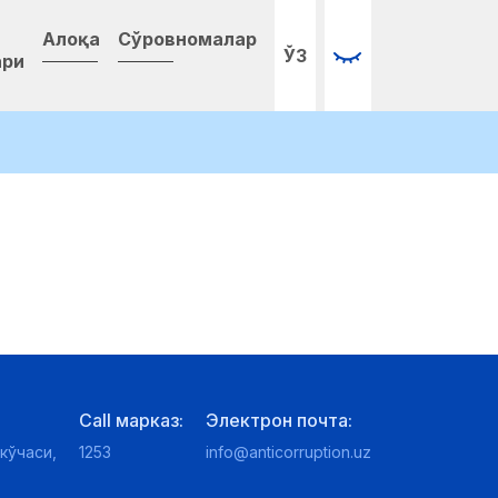
Алоқа
Сўровномалар
ЎЗ
ари
Call марказ:
Электрон почта:
кўчаси,
1253
info@anticorruption.uz