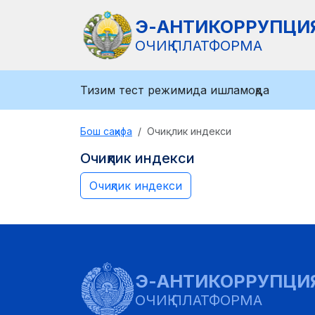
Э-АНТИКОРРУПЦИ
ОЧИҚ ПЛАТФОРМА
Тизим тест режимида ишламоқда
Бош саҳифа
Очиқлик индекси
Очиқлик индекси
Очиқлик индекси
Э-АНТИКОРРУПЦИ
ОЧИҚ ПЛАТФОРМА