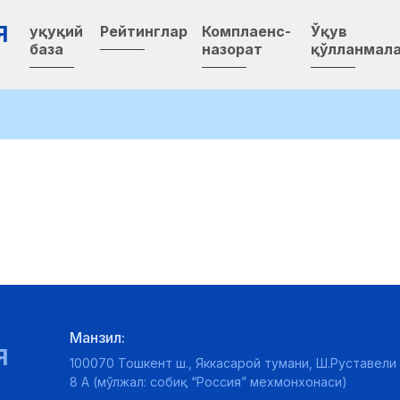
Я
Ҳуқуқий
Рейтинглар
Комплаенс-
Ўқув
база
назорат
қўлланмал
Манзил:
Я
100070 Тошкент ш., Яккасарой тумани, Ш.Руставели 
8 А (мўлжал: собиқ “Россия” мехмонхонаси)