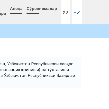
Алоқа
Сўровномалар
ЎЗ
ари
ш, Ўзбекистон Республикаси халқаро
енонсация қилиниши) ва тўхталиши
а Ўзбекистон Республикаси Вазирлар