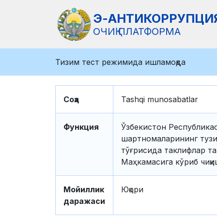
Э-АНТИКОРРУПЦИ
ОЧИҚ ПЛАТФОРМА
Тизим тест режимида ишламоқда
Соҳа
Tashqi munosabatlar
Функция
Ўзбекистон Республикас
шартномаларининг тузи
тўғрисида таклифлар т
Маҳкамасига кўриб чиқ
Мойиллик
Юқори
даражаси