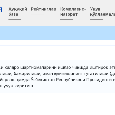
Я
Ҳуқуқий
Рейтинглар
Комплаенс-
Ўқув
база
назорат
қўлланмал
и халқаро шартномаларини ишлаб чиқишда иштирок эти
лиши, бажарилиши, амал қилинишининг тугатилиши (д
айёрлаш ҳамда Ўзбекистон Республикаси Президенти в
иш учун киритиш