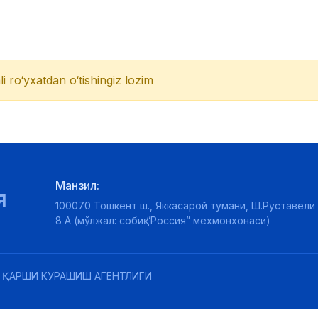
li ro‘yxatdan o‘tishingiz lozim
Манзил:
Я
100070 Тошкент ш., Яккасарой тумани, Ш.Руставели 
8 А (мўлжал: собиқ “Россия” мехмонхонаси)
 ҚАРШИ КУРАШИШ АГЕНТЛИГИ