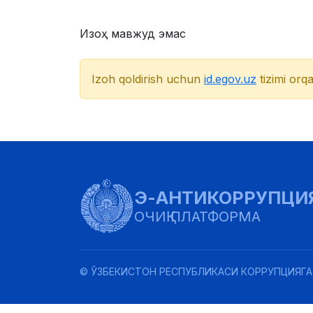
Изоҳ мавжуд эмас
Izoh qoldirish uchun
id.egov.uz
tizimi orqa
Э-АНТИКОРРУПЦИ
ОЧИҚ ПЛАТФОРМА
© ЎЗБЕКИСТОН РЕСПУБЛИКАСИ КОРРУПЦИЯГА