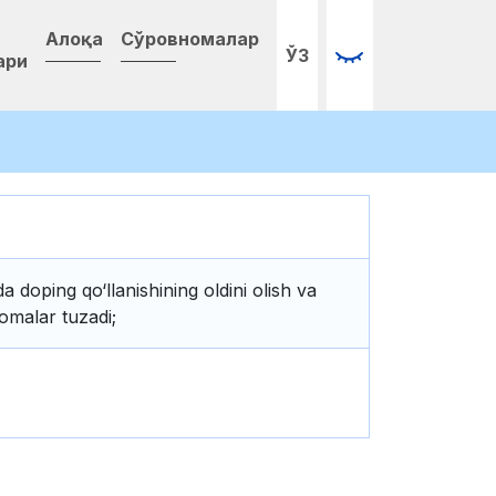
Алоқа
Сўровномалар
ЎЗ
ари
a doping qo‘llanishining oldini olish va
omalar tuzadi;