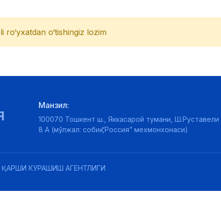
li ro‘yxatdan o‘tishingiz lozim
Манзил:
Я
100070 Тошкент ш., Яккасарой тумани, Ш.Руставели 
8 А (мўлжал: собиқ “Россия” мехмонхонаси)
 ҚАРШИ КУРАШИШ АГЕНТЛИГИ