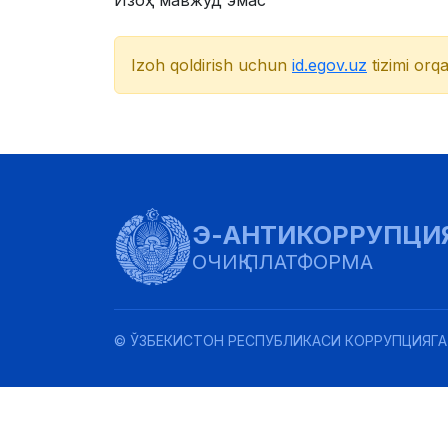
Изоҳ мавжуд эмас
Izoh qoldirish uchun
id.egov.uz
tizimi orqa
Э-АНТИКОРРУПЦИ
ОЧИҚ ПЛАТФОРМА
© ЎЗБЕКИСТОН РЕСПУБЛИКАСИ КОРРУПЦИЯГА