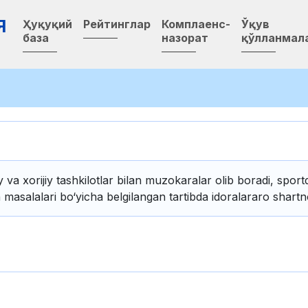
Я
Ҳуқуқий
Рейтинглар
Комплаенс-
Ўқув
база
назорат
қўлланмал
y va xorijiy tashkilotlar bilan muzokaralar olib boradi, sportd
masalalari bo‘yicha belgilangan tartibda idoralararo shartn