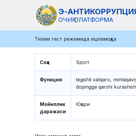
Э-АНТИКОРРУПЦИ
ОЧИҚ ПЛАТФОРМА
Тизим тест режимида ишламоқда
Соҳа
Sport
Функция
tegishli xalqaro, mintaqavi
dopingga qarshi kurashish 
Мойиллик
Юқори
даражаси