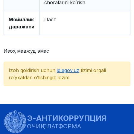
choralarini koʻrish
Мойиллик
Паст
даражаси
Изоҳ мавжуд эмас
Izoh qoldirish uchun
id.egov.uz
tizimi orqali
ro‘yxatdan o‘tishingiz lozim
Э-АНТИКОРРУПЦИЯ
ОЧИҚ ПЛАТФОРМА