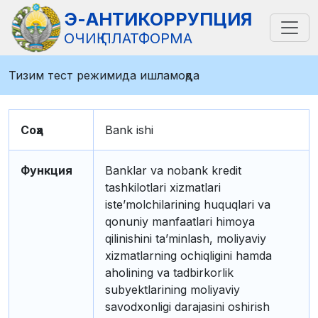
Э-АНТИКОРРУПЦИЯ
ОЧИҚ ПЛАТФОРМА
Тизим тест режимида ишламоқда
Соҳа
Bank ishi
Функция
Banklar va nobank kredit
tashkilotlari xizmatlari
isteʼmolchilarining huquqlari va
qonuniy manfaatlari himoya
qilinishini taʼminlash, moliyaviy
xizmatlarning ochiqligini hamda
aholining va tadbirkorlik
subyektlarining moliyaviy
savodxonligi darajasini oshirish