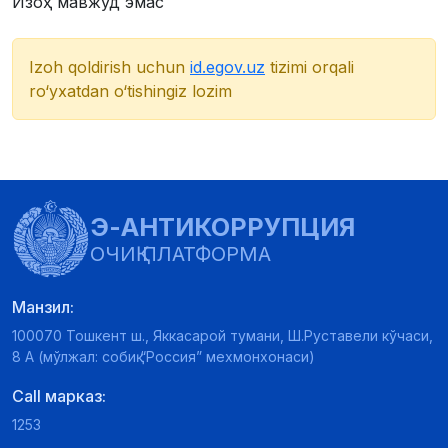
Изоҳ мавжуд эмас
Izoh qoldirish uchun
id.egov.uz
tizimi orqali
ro‘yxatdan o‘tishingiz lozim
Э-АНТИКОРРУПЦИЯ
ОЧИҚ ПЛАТФОРМА
Манзил:
100070 Тошкент ш., Яккасарой тумани, Ш.Руставели кўчаси,
8 А (мўлжал: собиқ “Россия” мехмонхонаси)
Call марказ:
1253