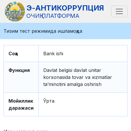
Э-АНТИКОРРУПЦИЯ
ОЧИҚ ПЛАТФОРМА
Тизим тест режимида ишламоқда
Соҳа
Bank ishi
Функция
Davlat belgisi davlat unitar
korxonasida tovar va xizmatlar
taʼminotini amalga oshirish
Мойиллик
Ўрта
даражаси