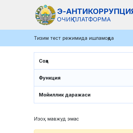
Э-АНТИКОРРУПЦИ
ОЧИҚ ПЛАТФОРМА
Тизим тест режимида ишламоқда
Соҳа
Функция
Мойиллик даражаси
Изоҳ мавжуд эмас