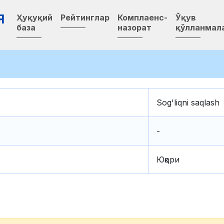
Я
Ҳуқуқий
Рейтинглар
Комплаенс-
Ўқув
база
назорат
қўлланмал
Sog'liqni saqlash
-
Юқори