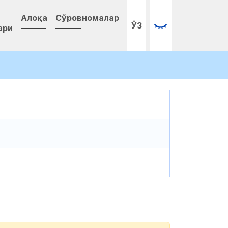
Алоқа
Сўровномалар
ЎЗ
ари