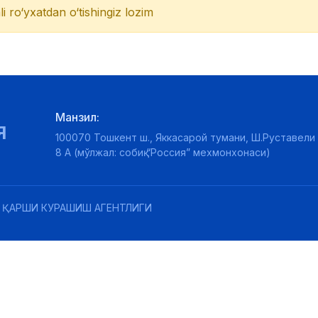
li ro‘yxatdan o‘tishingiz lozim
Манзил:
Я
100070 Тошкент ш., Яккасарой тумани, Ш.Руставели 
8 А (мўлжал: собиқ “Россия” мехмонхонаси)
 ҚАРШИ КУРАШИШ АГЕНТЛИГИ