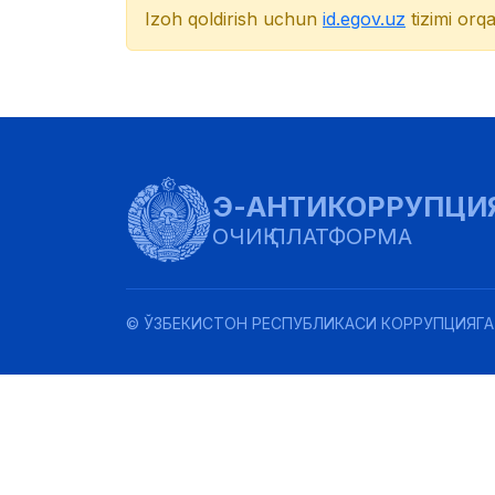
Izoh qoldirish uchun
id.egov.uz
tizimi orqa
Э-АНТИКОРРУПЦИ
ОЧИҚ ПЛАТФОРМА
© ЎЗБЕКИСТОН РЕСПУБЛИКАСИ КОРРУПЦИЯГА