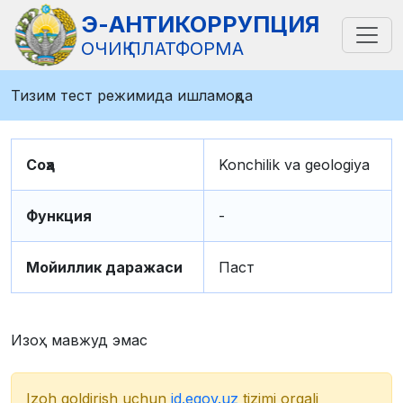
Э-АНТИКОРРУПЦИЯ
ОЧИҚ ПЛАТФОРМА
Тизим тест режимида ишламоқда
Соҳа
Konchilik va geologiya
Функция
-
Мойиллик даражаси
Паст
Изоҳ мавжуд эмас
Izoh qoldirish uchun
id.egov.uz
tizimi orqali