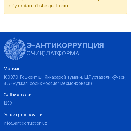
ro‘yxatdan o‘tishingiz lozim
Э-АНТИКОРРУПЦИЯ
ОЧИҚ ПЛАТФОРМА
Манзил:
100070 Тошкент ш., Яккасарой тумани, Ш.Руставели кўчаси,
8 А (мўлжал: собиқ “Россия” мехмонхонаси)
Call марказ:
1253
Электрон почта:
info@anticorruption.uz