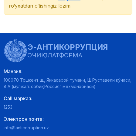
ro‘yxatdan o‘tishingiz lozim
Э-АНТИКОРРУПЦИЯ
ОЧИҚ ПЛАТФОРМА
Манзил:
100070 Тошкент ш., Яккасарой тумани, Ш.Руставели кўчаси,
8 А (мўлжал: собиқ “Россия” мехмонхонаси)
Call марказ:
1253
Электрон почта:
info@anticorruption.uz