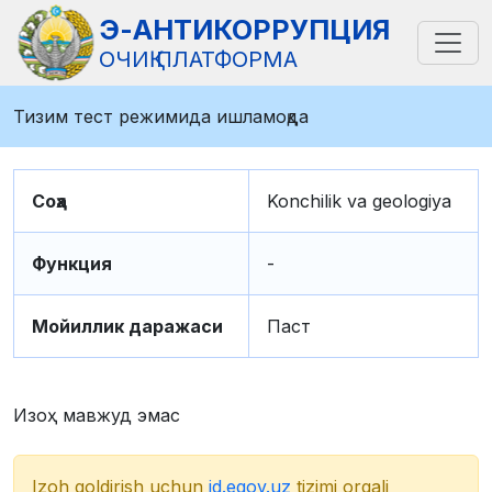
Э-АНТИКОРРУПЦИЯ
ОЧИҚ ПЛАТФОРМА
Тизим тест режимида ишламоқда
Соҳа
Konchilik va geologiya
Функция
-
Мойиллик даражаси
Паст
Изоҳ мавжуд эмас
Izoh qoldirish uchun
id.egov.uz
tizimi orqali