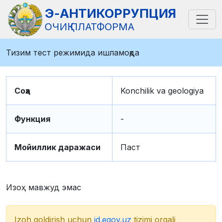
Э-АНТИКОРРУПЦИЯ
ОЧИҚ ПЛАТФОРМА
Тизим тест режимида ишламоқда
Соҳа
Konchilik va geologiya
Функция
-
Мойиллик даражаси
Паст
Изоҳ мавжуд эмас
Izoh qoldirish uchun
id.egov.uz
tizimi orqali