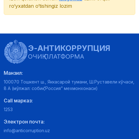
ro‘yxatdan o‘tishingiz lozim
Э-АНТИКОРРУПЦИЯ
ОЧИҚ ПЛАТФОРМА
Манзил:
100070 Тошкент ш., Яккасарой тумани, Ш.Руставели кўчаси,
8 А (мўлжал: собиқ “Россия” мехмонхонаси)
Call марказ:
1253
Электрон почта:
info@anticorruption.uz