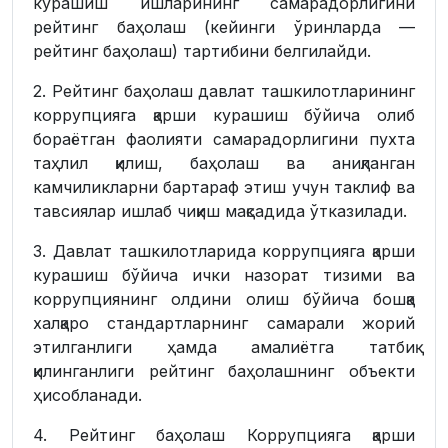
курашиш ишларининг самарадорлигини
рейтинг баҳолаш (кейинги ўринларда —
рейтинг баҳолаш) тартибини белгилайди.
2. Рейтинг баҳолаш давлат ташкилотларининг
коррупцияга қарши курашиш бўйича олиб
бораётган фаолияти самарадорлигини пухта
таҳлил қилиш, баҳолаш ва аниқланган
камчиликларни бартараф этиш учун таклиф ва
тавсиялар ишлаб чиқиш мақсадида ўтказилади.
3. Давлат ташкилотларида коррупцияга қарши
курашиш бўйича ички назорат тизими ва
коррупциянинг олдини олиш бўйича бошқа
халқаро стандартларнинг самарали жорий
этилганлиги ҳамда амалиётга татбиқ
қилинганлиги рейтинг баҳолашнинг объекти
ҳисобланади.
4. Рейтинг баҳолаш Коррупцияга қарши