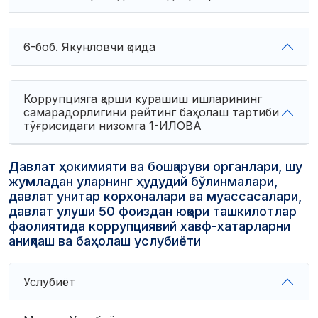
6-боб. Якунловчи қоида
Коррупцияга қарши курашиш ишларининг
самарадорлигини рейтинг баҳолаш тартиби
тўғрисидаги низомга 1-ИЛОВА
Давлат ҳокимияти ва бошқаруви органлари, шу
жумладан уларнинг ҳудудий бўлинмалари,
давлат унитар корхоналари ва муассасалари,
давлат улуши 50 фоиздан юқори ташкилотлар
фаолиятида коррупциявий хавф-хатарларни
аниқлаш ва баҳолаш услубиёти
Услубиёт