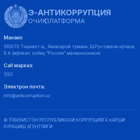
Э-АНТИКОРРУПЦИЯ
ОЧИҚ ПЛАТФОРМА
Манзил:
100070 Тошкент ш., Яккасарой тумани, Ш.Руставели кўчаси,
8 А (мўлжал: собиқ “Россия” мехмонхонаси)
Call марказ:
1253
Электрон почта:
info@anticorruption.uz
© ЎЗБЕКИСТОН РЕСПУБЛИКАСИ КОРРУПЦИЯГА ҚАРШИ
КУРАШИШ АГЕНТЛИГИ