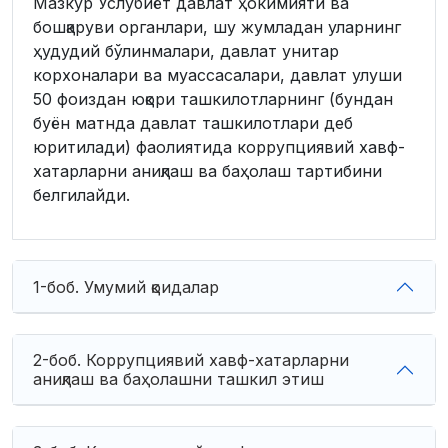
Мазкур Услубиёт давлат ҳокимияти ва
бошқаруви органлари, шу жумладан уларнинг
ҳудудий бўлинмалари, давлат унитар
корхоналари ва муассасалари, давлат улуши
50 фоиздан юқори ташкилотларнинг (бундан
буён матнда давлат ташкилотлари деб
юритилади) фаолиятида коррупциявий хавф-
хатарларни аниқлаш ва баҳолаш тартибини
белгилайди.
1-боб. Умумий қоидалар
2-боб. Коррупциявий хавф-хатарларни
аниқлаш ва баҳолашни ташкил этиш