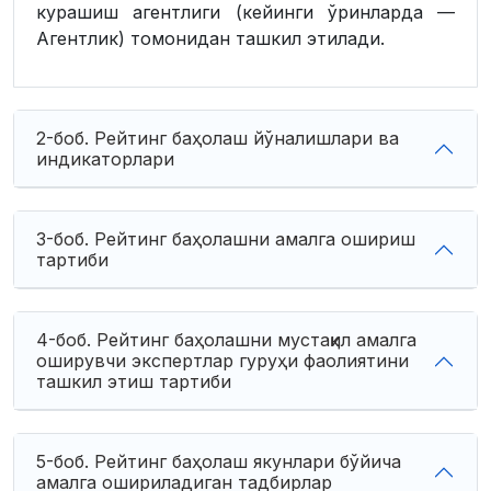
курашиш агентлиги (кейинги ўринларда —
Агентлик) томонидан ташкил этилади.
2-боб. Рейтинг баҳолаш йўналишлари ва
индикаторлари
3-боб. Рейтинг баҳолашни амалга ошириш
тартиби
4-боб. Рейтинг баҳолашни мустақил амалга
оширувчи экспертлар гуруҳи фаолиятини
ташкил этиш тартиби
5-боб. Рейтинг баҳолаш якунлари бўйича
амалга ошириладиган тадбирлар