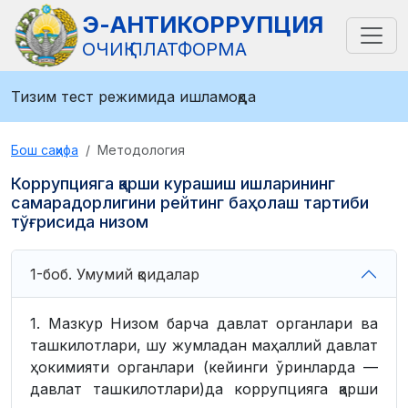
Э-АНТИКОРРУПЦИЯ
ОЧИҚ ПЛАТФОРМА
Тизим тест режимида ишламоқда
Бош саҳифа
Методология
Коррупцияга қарши курашиш ишларининг
самарадорлигини рейтинг баҳолаш тартиби
тўғрисида низом
1-боб. Умумий қоидалар
1. Мазкур Низом барча давлат органлари ва
ташкилотлари, шу жумладан маҳаллий давлат
ҳокимияти органлари (кейинги ўринларда —
давлат ташкилотлари)да коррупцияга қарши