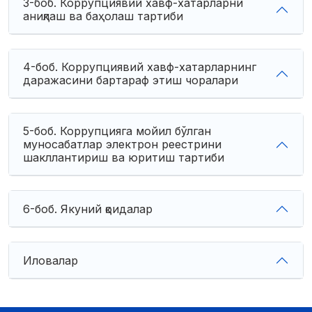
3-боб. Коррупциявий хавф-хатарларни
аниқлаш ва баҳолаш тартиби
4-боб. Коррупциявий хавф-хатарларнинг
даражасини бартараф этиш чоралари
5-боб. Коррупцияга мойил бўлган
муносабатлар электрон реестрини
шакллантириш ва юритиш тартиби
6-боб. Якуний қоидалар
Иловалар