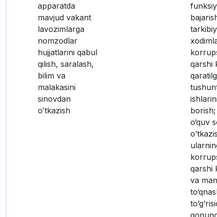
apparatda
funksiy
mavjud vakant
bajaris
lavozimlarga
tarkibi
nomzodlar
xodimla
hujjatlarini qabul
korrup
qilish, saralash,
qarshi
bilim va
qaratil
malakasini
tushunt
sinovdan
ishlarin
oʻtkazish
borish
o‘quv s
o’tkaz
ularnin
korrup
qarshi 
va man
to‘qnas
to’g’ris
qonunch