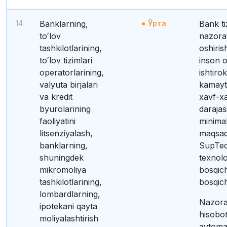
14
Banklarning,
Ўрта
Bank tizimi
toʻlov
nazora
tashkilotlarining,
oshiris
toʻlov tizimlari
inson o
operatorlarining,
ishtirok
valyuta birjalari
kamayti
va kredit
xavf-x
byurolarining
darajas
faoliyatini
minimal
litsenziyalash,
maqsad
banklarning,
SupTe
shuningdek
texnolo
mikromoliya
bosqic
tashkilotlarining,
bosqich 
lombardlarning,
Nazora
ipotekani qayta
hisobot
moliyalashtirish
avtomat