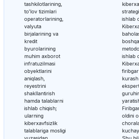
tashkilotlarining,
kiberxa
toʻlov tizimlari
strateg
operatorlarining,
ishlab 
valyuta
Kiberxa
birjalarining va
bahola
kredit
boshqa
byurolarining
metodol
muhim axborot
ishlab c
infratuzilmasi
Kiberxa
obyektlarini
firibga
aniqlash,
kurash
reyestrini
ekspert
shakllantirish
guruhi
hamda talablarni
yaratis
ishlab chiqish;
Firibga
ularning
oldini o
kiberxavfsizlik
chorala
talablariga mosligi
kuchayt
yuzasidan
Shu bil