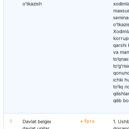
oʻtkazish
xodimla
maxsus
seminar
o’tkazis
Xodiml
korrup
qarshi 
va man
to‘qnas
to’g’ris
qonunch
ichki h
to‘liq r
qilishla
qilib bo
5
Davlat belgisi
Ўрта
1. Ushbu funksiya
davlat unitar
doirasi