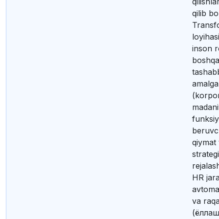
qilishla
qilib bo
Transf
loyihas
inson r
boshqa
tashabb
amalga
(korpor
madani
funksiy
beruvc
qiymat t
strateg
rejalash
HR jara
avtomat
va raqa
(ёллаш