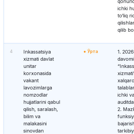
qonunch
ichki h
to‘liq r
qilishla
qilib bo
4
Inkassatsiya
Ўрта
1. 2026-yil
xizmati davlat
davomi
unitar
“Inkass
korxonasida
xizmat
vakant
xalqaro
lavozimlarga
talabla
nomzodlar
ichki v
hujjatlarini qabul
auditda
qilish, saralash,
2. Maz
bilim va
funksiy
malakasini
bajaris
sinovdan
tarkibi