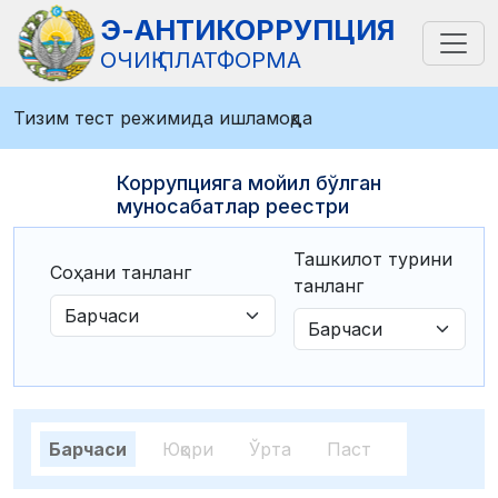
Э-АНТИКОРРУПЦИЯ
ОЧИҚ ПЛАТФОРМА
Тизим тест режимида ишламоқда
Коррупцияга мойил бўлган
муносабатлар реестри
Ташкилот турини
Соҳани танланг
танланг
Барчаси
Юқори
Ўрта
Паст