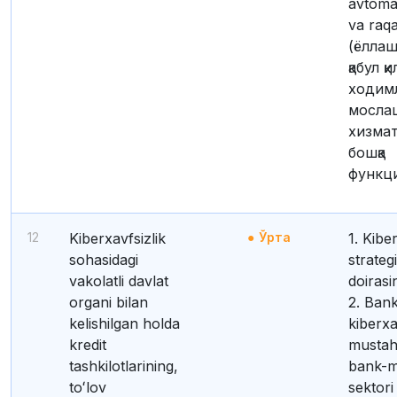
avtomat
va raqa
(ёллаш
қабул қ
ходим
мосла
хизмат
бошқа
функци
12
Kiberxavfsizlik
Ўрта
1. Kiberxavfsizlik
sohasidagi
strateg
vakolatli davlat
doirasi
organi bilan
2. Bank
kelishilgan holda
kiberxav
kredit
mustah
tashkilotlarining,
bank-m
toʻlov
sektor