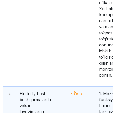
o’tkazi
Xodiml
korrup
qarshi 
va man
to‘qnas
to’g’ris
qonunch
ichki h
to‘liq r
qilishlar
monitor
borish.
2
Hududiy bosh
Ўрта
1. Mazkur
boshqarmalarda
funksiy
vakant
bajaris
lavozimlarga
tarkibi