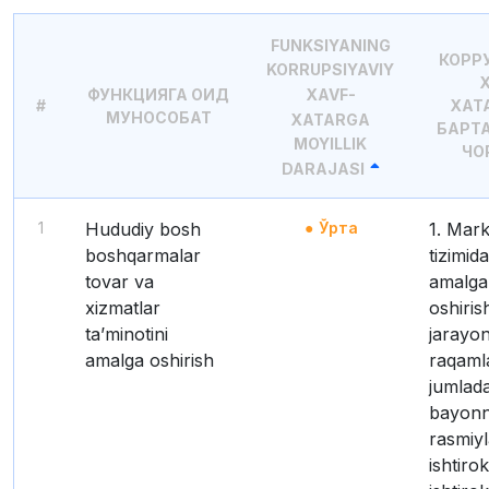
FUNKSIYANING
КОРР
KORRUPSIYAVIY
ФУНКЦИЯГА ОИД
XAVF-
#
ХАТ
МУНОСОБАТ
XATARGA
БАРТ
MOYILLIK
ЧО
DARAJASI
1
Hududiy bosh
Ўрта
1. Markaziy bank
boshqarmalar
tizimida
tovar va
amalga
xizmatlar
oshiris
taʼminotini
jarayon
amalga oshirish
raqamla
jumlad
bayon
rasmiyl
ishtiro