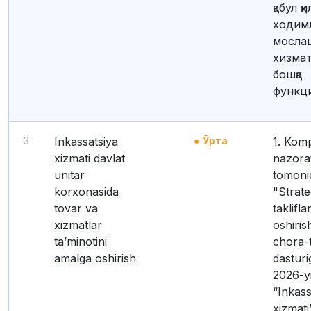
қабул қ
ходим
мосла
хизмат
бошқа
функци
3
Inkassatsiya
Ўрта
1. Komplayens-
xizmati davlat
nazorat
unitar
tomoni
korxonasida
"Strate
tovar va
taklifl
xizmatlar
oshiris
taʼminotini
chora-t
amalga oshirish
dasturi
2026-y
“Inkass
xizmat