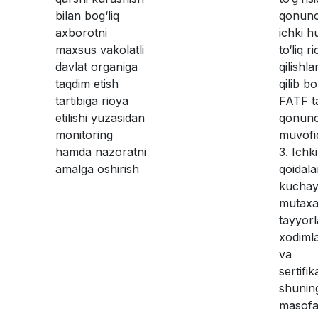
bilan bog‘liq
qonunch
axborotni
ichki h
maxsus vakolatli
to‘liq r
davlat organiga
qilishla
taqdim etish
qilib bo
tartibiga rioya
FATF ta
etilishi yuzasidan
qonunc
monitoring
muvofiq
hamda nazoratni
3. Ichk
amalga oshirish
qoidala
kuchayt
mutaxas
tayyorl
xodimla
va
sertifik
shunin
masofa