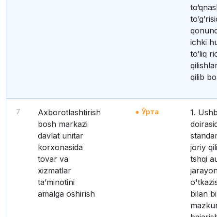
to‘qnas
to’g’ris
qonunch
ichki h
to‘liq r
qilishla
qilib bo
7
Axborotlashtirish
Ўрта
1. Ushbu funksiya
bosh markazi
doirasi
davlat unitar
standar
korxonasida
joriy qi
tovar va
tshqi a
xizmatlar
jarayon
taʼminotini
o'tkazi
amalga oshirish
bilan b
mazkur