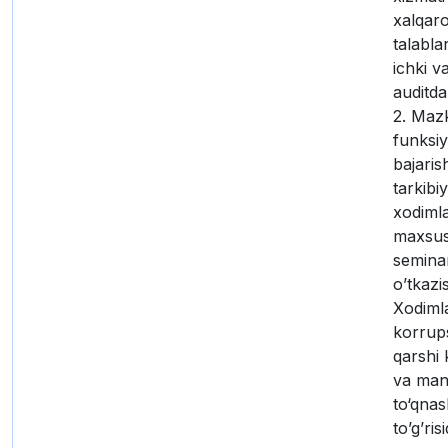
xalqaro
talabla
ichki v
auditda
2. Maz
funksiy
bajaris
tarkibi
xodimla
maxsus
seminar
o’tkazis
Xodiml
korrup
qarshi 
va man
to‘qnas
to’g’ris