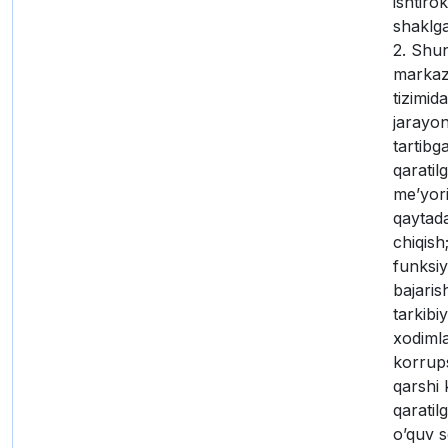
ishtiro
shaklga
2. Shu
markaz
tizimid
jarayon
tartibg
qaratil
me’yori
qaytada
chiqish
funksiy
bajaris
tarkibi
xodimla
korrup
qarshi
qarati
o’quv 