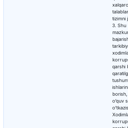
xalqaro
talabla
tizimni 
3. Shu 
mazkur
bajaris
tarkibi
xodimla
korrup
qarshi
qaratil
tushunt
ishlarin
borish
o’quv s
o’tkazi
Xodimla
korrup