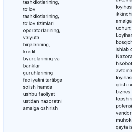
tashkilotlarining,
loyihas
toʻlov
ikkinch
tashkilotlarining,
amalga
toʻlov tizimlari
uchun: 
operatorlarining,
Loyihan
valyuta
bosqich
birjalarining,
ishlab 
kredit
Nazora
byurolarining va
hisobot
banklar
avtomat
guruhlarining
loyihasi
faoliyatini tartibga
qilish 
solish hamda
biznes 
ushbu faoliyat
topshir
ustidan nazoratni
potensi
amalga oshirish
vendorl
muhoka
qayta i