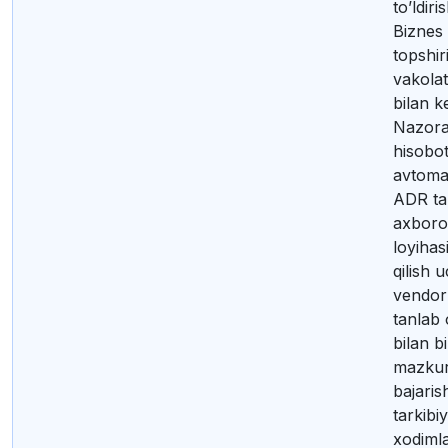
to’ldiri
Biznes 
topshir
vakolat
bilan ke
Nazora
hisobot
avtomat
ADR tah
axborot
loyihasi
qilish 
vendor
tanlab 
bilan b
mazkur
bajaris
tarkibi
xodimla