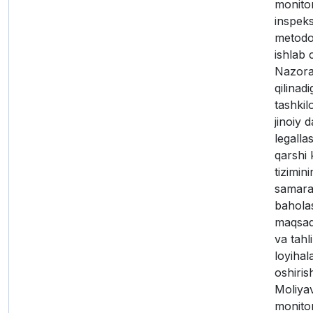
monito
inspeks
metodol
ishlab 
Nazora
qilinad
tashkil
jinoiy 
legalla
qarshi 
tizimin
samarad
bahola
maqsad
va tahli
loyihal
oshirish
Moliya
monito