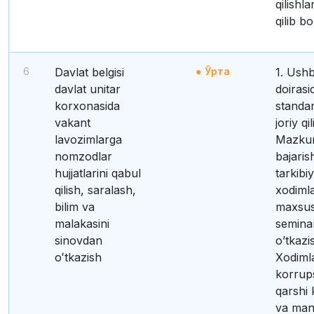
qilishla
qilib bo
6
Davlat belgisi
Ўрта
1. Ushbu funksiya
davlat unitar
doirasi
korxonasida
standar
vakant
joriy qil
lavozimlarga
Mazkur
nomzodlar
bajaris
hujjatlarini qabul
tarkibi
qilish, saralash,
xodimla
bilim va
maxsus
malakasini
seminar
sinovdan
o’tkazis
oʻtkazish
Xodiml
korrup
qarshi 
va man