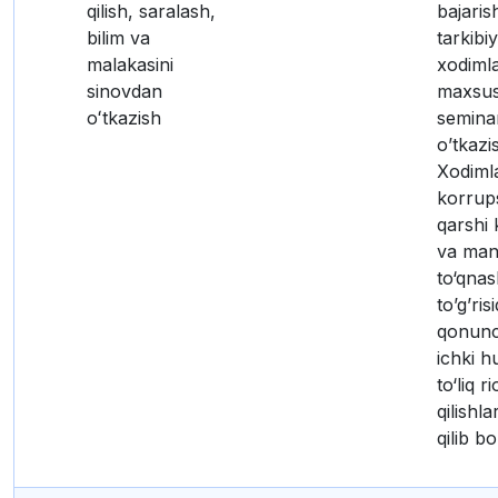
qilish, saralash,
bajaris
bilim va
tarkibi
malakasini
xodimla
sinovdan
maxsus
oʻtkazish
seminar
o’tkazis
Xodiml
korrup
qarshi 
va man
to‘qnas
to’g’ris
qonunch
ichki h
to‘liq r
qilishla
qilib bo