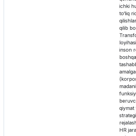
ichki h
to‘liq r
qilishla
qilib bo
Transf
loyihas
inson r
boshqa
tashabb
amalga
(korpor
madani
funksiy
beruvc
qiymat t
strateg
rejalash
HR jara