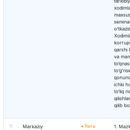
tarkibi
xodimla
maxsus
seminar
o’tkazis
Xodiml
korrup
qarshi 
va man
to‘qnas
to’g’ris
qonunch
ichki h
to‘liq r
qilishla
qilib bo
11
Markaziy
Ўрта
1. Mazkur