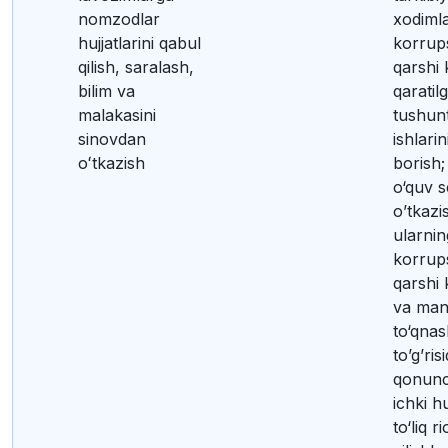
nomzodlar
xodimla
hujjatlarini qabul
korrup
qilish, saralash,
qarshi
bilim va
qaratil
malakasini
tushunt
sinovdan
ishlarin
oʻtkazish
borish
o‘quv s
o’tkaz
ularnin
korrup
qarshi 
va man
to‘qnas
to’g’ris
qonunch
ichki h
to‘liq r