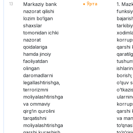
13
Markaziy bank
Ўрта
1. Mazkur
nazorat qilishi
funksiy
lozim bo‘lgan
bajaris
shaxslar
tarkibi
tomonidan ichki
xodimla
nazorat
korrup
qoidalariga
qarshi
hamda jinoiy
qaratil
faoliyatdan
tushunt
olingan
ishlarin
daromadlarni
borish
legallashtirishga,
o’quv s
terrorizmni
o’tkaz
moliyalashtirishga
ularnin
va ommaviy
korrup
qirg‘in qurolini
qarshi 
tarqatishni
va man
moliyalashtirishga
to‘qnas
qarshi kurashish
to’g’ris