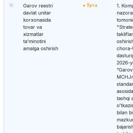
10
Garov reestri
Ўрта
1. Komplayens-
davlat unitar
nazorat
korxonasida
tomoni
tovar va
"Strate
xizmatlar
taklifl
taʼminotini
oshiris
amalga oshirish
chora-t
dasturi
2026-y
“Garov 
MCHJni
standart
asosida
tashqi 
oʻtkazi
bilan b
mazkur
bajaris