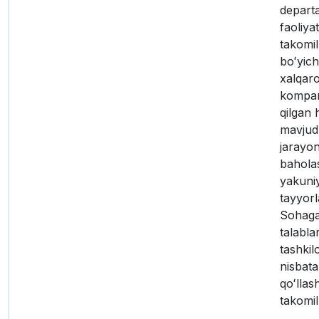
depart
faoliyat
takomil
boʻyich
xalqaro
kompani
qilgan 
mavjud
jarayon
bahola
yakuniy
tayyorl
Sohaga
talabla
tashkil
nisbat
qoʻllash
takomil