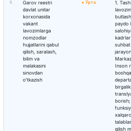
8
Garov reestri
Ўрта
1. Tashkilotda
davlat unitar
lavozim
korxonasida
butlash
vakant
paydo 
lavozimlarga
salohiy
nomzodlar
kadrlar
hujjatlarini qabul
suhbat 
qilish, saralash,
jarayon
bilim va
Markaz
malakasini
Inson r
sinovdan
boshqa
oʻtkazish
depart
birgali
translya
borish
funksiy
xalqaro
talablar
qilish 