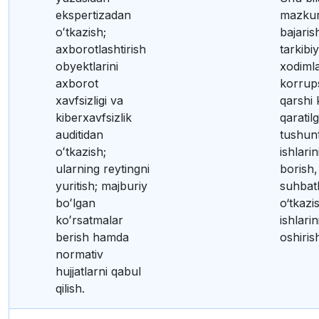
ekspertizadan
mazkur
oʻtkazish;
bajaris
axborotlashtirish
tarkibi
obyektlarini
xodimla
axborot
korrup
xavfsizligi va
qarshi
kiberxavfsizlik
qaratil
auditidan
tushunt
oʻtkazish;
ishlarin
ularning reytingni
borish,
yuritish; majburiy
suhbat
boʻlgan
o‘tkazi
koʻrsatmalar
ishlari
berish hamda
oshiris
normativ
hujjatlarni qabul
qilish.