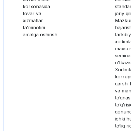
korxonasida
standar
tovar va
joriy qil
xizmatlar
Mazkur
taʼminotini
bajaris
amalga oshirish
tarkibi
xodimla
maxsus
seminar
o’tkazis
Xodiml
korrup
qarshi 
va man
to‘qnas
to’g’ris
qonunch
ichki h
to‘liq r