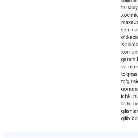
bajaris
tarkibi
xodimla
maxsus
seminar
o’tkazis
Xodiml
korrup
qarshi 
va man
to‘qnas
to’g’ris
qonunch
ichki h
to‘liq r
qilishla
qilib bo